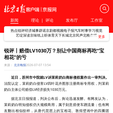
新闻
理论
|
评论
发布厅
工作室
热点
锐评
经济
城事
辟谣
京剧
都视频
电子报
汽车
时事
学习
视觉
艺绽
深读
京味
纸上听
体育
天下
长城
北京民声
北晚在线
锐评丨赔偿LV1030万？别让中国商标再吃“宝
相花”的亏
来源：
北京晚报
2026-07-07 13:54
近日，苏州市中院就
LV
诉茉莉奶白商标侵权案作出一审判决。
法院认定，茉莉奶白侵害
LV
四叶花卉图形注册商标专用权，判茉莉
奶白主体公司赔偿
LV
经济损失
1030
万元。
据北京日报报道，判决公布后，舆论迅速发酵。有网友认为，
茉莉奶白明知侵权仍大规模商用，属于刻意搭便车蹭流量；也有网
友翻出相似纹样，从唐代琵琶上的宝相花、敦煌壁画中的四瓣团