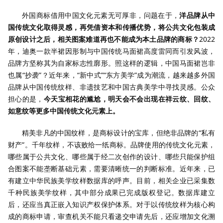
外国商标借用中国文化元素无可厚非，问题在于，
洋品牌从中
国传统文化取得灵感，再凭借资本和传播优势，将公共文化包装成
原创设计之后，相关图案难道再也不能成为本土品牌的商标？
2022
年，迪奥一款半裙因形制与中国传统马面裙高度雷同而引发风波，
品牌方坚称其为自家标志性廓形。照这样的逻辑，中国马面裙岂非
也属“抄袭”？近年来，“新中式”“东方美学”成为潮流，越来越多外国
品牌从中国传统纹样、非遗技艺和中国古典美学中寻找灵感。公众
担心的是，
今天宝相花的尴尬，明天会不会出现在祥云纹、回纹、
如意纹等更多中国传统文化元素上。
精美非凡的中国纹样，是商标设计的宝库，但绝非品牌的“私有
财产”。千年纹样，不该败给一纸商标。品牌使用的传统文化元素，
哪些属于公共文化、哪些属于经二次创作的设计、哪些只能保护组
合图案不能垄断基础元素，需要清晰统一的判断标准。近年来，已
有建立中华民族美学纹样数据库的呼声。目前，相关企业已采集数
千种民族美学纹样，其中部分成果已完成版权登记。数据库建立
后，还应当真正嵌入知识产权保护体系。对于以传统纹样为核心构
成的商标申请，审查机关不能只看递交申请先后，还应增加文化溯