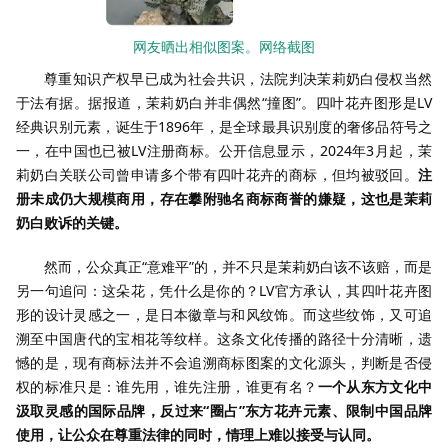
网友晒出相似图案。网络截图
尊重知识产权早已成为社会共识，法院判决茉莉奶白侵权当然
于法有据。据报道，茉莉奶白并非偶然“撞图”。四叶花卉图形是
LV
经典识别元素，诞生于
1896
年，是全球最具识别度的奢侈品符号之
一，在中国也已被
LV
注册商标。公开信息显示，
2024
年
3
月起，茉
莉奶白关联公司曾申请多个带有四叶花卉的商标，但均被驳回。
注
册未成仍大规模商用，存在攀附驰名商标商誉的嫌疑，这也是茉莉
奶白败诉的关键。
然而，公众真正“意难平”的，并不只是茉莉奶白该不该赔，而是
另一句追问：这朵花，凭什么是你的？
LV
官方承认，其四叶花卉图
形的设计灵感之一，是日本徽章与和风纹饰。而这些纹饰，又可追
溯至中国唐代的宝相花等纹样。这条文化传播的路径十分清晰，遗
憾的是，现有商标法并不会追溯商标图案的文化源头，判断是否侵
权的标准只是：谁先用，谁先注册，谁更有名？
一个从东方文化中
汲取灵感的国际品牌，反过来“圈占”东方花卉元素、限制中国品牌
使用，让公众在尊重法律的同时，情理上难以接受与认同。