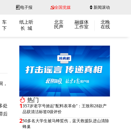
电子报
全国党媒
新闻滚动
 车
纸上听
北京
融媒体
北晚
民声
工作室
在线
 下
长 城
洞，
热门
1
多处
357岁老字号掀起“配料表革命”：王致和28款产
品获清洁标签0级评价
滞后
2
50多名大学生被马蜂蜇伤，蓝天救援队进山清除
蜂巢