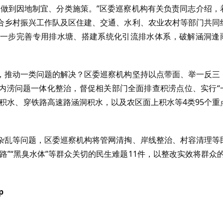
，做到因地制宜、分类施策。”区委巡察机构有关负责同志介绍，
合乡村振兴工作队及区住建、交通、水利、农业农村等部门共同
一步完善专用排水塘、搭建系统化引流排水体系，破解涵洞逢
，推动一类问题的解决？区委巡察机构坚持以点带面、举一反三
内涝问题一体化整治，督促相关部门全面排查积涝点位、实行“
积水、穿铁路高速路涵洞积水，以及农区面上积水等4类95个重
杂乱等问题，区委巡察机构将管网清掏、岸线整治、村容清理等
”“黑臭水体”等群众关切的民生难题11件，以整改实效将群众的
p