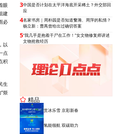
3
着眼
中国是否计划在太平洋海底开采稀土？外交部回
应
组建
4
名家书房｜周朴园是否知道蘩漪、周萍的私情？
雨必
杨立新：曹禺曾给出过确切答案
5
“我几乎是抱着干尸在工作！”女文物修复师讲述
文物抢救经历
，以
一点
点积
民生
“烦
精品
赏冰乐雪 京彩新春
氢能领航 双碳助力