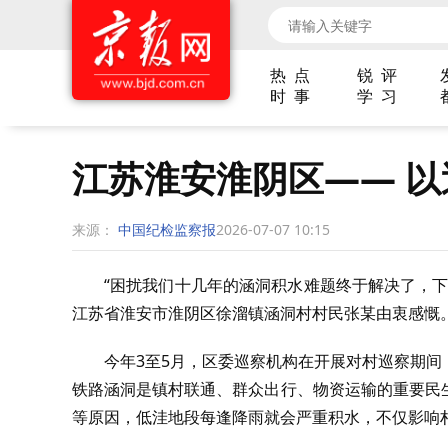
热 点
锐 评
时 事
学 习
江苏淮安淮阴区—— 
来源：
中国纪检监察报
2026-07-07 10:15
“困扰我们十几年的涵洞积水难题终于解决了，
江苏省淮安市淮阴区徐溜镇涵洞村村民张某由衷感慨
今年3至5月，区委巡察机构在开展对村巡察期
铁路涵洞是镇村联通、群众出行、物资运输的重要民
等原因，低洼地段每逢降雨就会严重积水，不仅影响