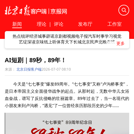
新闻
理论
|
评论
发布厅
工作室
热点
锐评
经济
城事
辟谣
京剧
都视频
电子报
汽车
时事
学习
视觉
艺绽
深读
京味
纸上听
体育
天下
长城
北京民声
北晚在线
AI短剧｜89秒，89年！
来源：
北京日报客户端
2026-07-07 08:10
今天是“七七事变”爆发89周年。“七七事变”又称“卢沟桥事变”，
是日本帝国主义全面侵华战争的起点。从那时起，无数中华儿女浴
血奋战，谱写了反抗侵略的壮丽篇章。89年过去了，当一名现代的
小朋友来到卢沟桥，“遇见”了一位曾经亲历那段历史的少年……