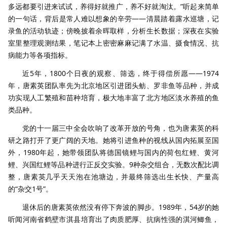
多远都要引进来试试，养得好就推广，养不好就淘汰。”听起来简单
的一句话，背后是常人难以想象的辛劳——清晨踏着露水巡塘，记
录鱼的活动轨迹；傍晚披着余晖取样，分析生长数据；深夜在实验
室里整理观测结果，笔记本上密密麻麻记满了水温、摄食情况、抗
病能力等各项指标。
近5年，1800个日夜的观察、筛选，终于得偿所愿——1974
年，唐素英团队率先为北京地区引进团头鲂、罗非鱼等品种，并成
功实现人工繁殖和苗种培育，极大地丰富了北方地区淡水养殖的鱼
类品种。
党的十一届三中全会吹响了改革开放的号角，也为唐素英的科
研之路打开了更广阔的天地。她将引进鱼种的视线从国内拓展至国
外，1980年起，她带领团队将德国镜鲤与国内的荷包红鲤、黄河
鲤、兴国红鲤等品种进行正反交实验。9种杂交组合，无数次配比调
整，唐素英几乎天天泡在池塘边，并最终筛选出生长快、产量高
的“杂交1号”。
退休后的唐素英依然没有停下奔波的脚步。1989年，54岁的她
听闻河南省鹤壁市淇县培育出了肉质肥厚、抗病性强的淇河鲫鱼，