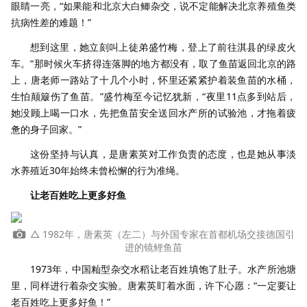
眼睛一亮，“如果能和北京大白鲫杂交，说不定能解决北京养殖鱼类
抗病性差的难题！”
想到这里，她立刻叫上徒弟盛竹梅，登上了前往淇县的绿皮火
车。“那时候火车挤得连落脚的地方都没有，取了鱼苗返回北京的路
上，唐老师一路站了十几个小时，怀里还紧紧护着装鱼苗的水桶，
生怕颠簸伤了鱼苗。”盛竹梅至今记忆犹新，“夜里11点多到站后，
她没顾上喝一口水，先把鱼苗安全送回水产所的试验池，才拖着疲
惫的身子回家。”
这份坚持与认真，是唐素英对工作负责的态度，也是她从事淡
水养殖近30年始终未曾松懈的行为准绳。
让老百姓吃上更多好鱼
△ 1982年，唐素英（左二）与外国专家在首都机场交接德国引
进的镜鲤鱼苗
1973年，中国籼型杂交水稻让老百姓填饱了肚子。水产所池塘
里，同样进行着杂交实验。唐素英盯着水面，许下心愿：“一定要让
老百姓吃上更多好鱼！”