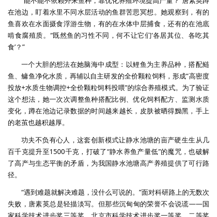
“能不能不依赖外来鱼种，靠优化养殖环境提高产量？”唐素英蹲
在池边，盯着水里不同水层活动的鱼群苦思冥想。她观察到，有的
鱼喜欢在水面摄食浮游生物，有的在水体中层捕食，还有的在池底
啃食腐殖质。“既然鱼的习性不同，何不让它们‘各居其位、各吃其
食’？”
一个大胆的想法在她脑海中成型：以鲤鱼为主养品种，搭配鲢
鱼、鳙鱼净化水质，再辅以自主研发的全价颗粒饲料，形成“高密度
投放+水质生物调控+全价颗粒饲料投喂”的综合养殖模式。为了验证
这个想法，她一次次调整鱼种搭配比例、优化饲料配方、监测水质
变化，蹲在池边记录数据的时间越来越长，皮肤被晒得黝黑，手上
的老茧也越积越厚。
功夫不负有心人，这套创新模式让静水池塘的亩产硬生生从几
百千克提升至1500千克，打破了“静水养鱼产量低”的魔咒，也破解
了高产与生态平衡的矛盾，为我国静水池塘高产养殖提供了可行路
径。
“遇到难题就解决难题，没什么可说的。”面对科研路上的无数次
失败，唐素英总是轻描淡写。但那些沉甸甸的荣誉不会说谎——国
家科学技术进步奖三等奖、北京市科学技术进步奖一等奖、二等奖