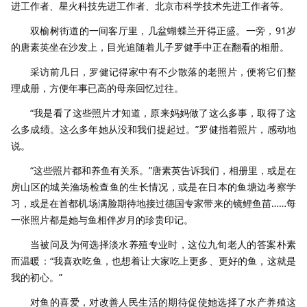
进工作者、星火科技先进工作者、北京市科学技术先进工作者等。
双榆树街道的一间客厅里，几盆蝴蝶兰开得正盛。一旁，91岁
的唐素英坐在沙发上，目光追随着儿子罗健手中正在翻看的相册。
采访前几日，罗健记得家中有不少散落的老照片，便将它们整
理成册，方便年事已高的母亲回忆过往。
“我是看了这些照片才知道，原来妈妈做了这么多事，取得了这
么多成绩。这么多年她从没和我们提起过。”罗健指着照片，感动地
说。
“这些照片都和养鱼有关系。”唐素英告诉我们，相册里，或是在
房山区的城关渔场检查鱼的生长情况，或是在日本的鱼塘边考察学
习，或是在首都机场满脸期待地接过德国专家带来的镜鲤鱼苗……每
一张照片都是她与鱼相伴岁月的珍贵印记。
当被问及为何选择淡水养殖专业时，这位九旬老人的答案朴素
而温暖：“我喜欢吃鱼，也想着让大家吃上更多、更好的鱼，这就是
我的初心。”
对鱼的喜爱，对改善人民生活的期待促使她选择了水产养殖这