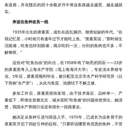
条道路，并在随后的四十余载岁月中将这条路越走越宽、越走越踏
实。
奔波在鱼种改良一线
1935年出生的唐素英，成长在战乱频仍、物资短缺的年代。“在
我记忆里，小时候只有逢年过节才能吃上鱼。”唐素英说，“那时候生
活困难，吃鱼也特别困难，偶尔吃到一次，分到的鱼肉也不多，不
解馋呀。”
这份对“吃鱼自由”的向往，在1958年有了响亮的回应——23岁
的唐素英考入上海水产学院（现上海海洋大学），专攻淡水养殖专
业。5年后，唐素英顺利毕业，被分配至北京市水产科学研究所（以
下简称“水产所”），从此与鱼苗、池塘结下不解之缘。
参加工作后，唐素英很快发现，由于技术落后、品种单一、产
量低下，即便在首都北京，城乡居民“吃鱼难”的问题依然突出。她清
楚，我国水产养殖行业还有很长一段路要走。
她决定从鱼种引进与筛选入手。1970年，已成长为业务骨干的
唐素英开启了四处引种的征程。“只要听说哪里有优质的鱼种，不管