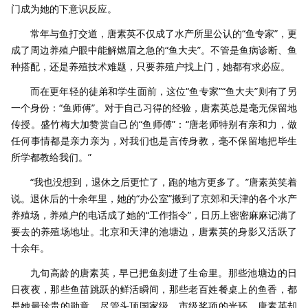
门成为她的下意识反应。
常年与鱼打交道，唐素英不仅成了水产所里公认的“鱼专家”，更
成了周边养殖户眼中能解燃眉之急的“鱼大夫”。不管是鱼病诊断、鱼
种搭配，还是养殖技术难题，只要养殖户找上门，她都有求必应。
而在更年轻的徒弟和学生面前，这位“鱼专家”“鱼大夫”则有了另
一个身份：“鱼师傅”。对于自己习得的经验，唐素英总是毫无保留地
传授。盛竹梅大加赞赏自己的“鱼师傅”：“唐老师特别有亲和力，做
任何事情都是亲力亲为，对我们也是言传身教，毫不保留地把毕生
所学都教给我们。”
“我也没想到，退休之后更忙了，跑的地方更多了。”唐素英笑着
说。退休后的十余年里，她的“办公室”搬到了京郊和天津的各个水产
养殖场，养殖户的电话成了她的“工作指令”，日历上密密麻麻记满了
要去的养殖场地址。北京和天津的池塘边，唐素英的身影又活跃了
十余年。
九旬高龄的唐素英，早已把鱼刻进了生命里。那些池塘边的日
日夜夜，那些鱼苗跳跃的鲜活瞬间，那些老百姓餐桌上的鱼香，都
是她最珍贵的勋章。尽管头顶国家级、市级奖项的光环，唐素英却