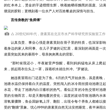
的红本本上，烫金的字迹熠熠生辉，映着她晒得黝黑的面庞、沾满
塘泥的胶鞋；更镌刻着一位水产人对百姓餐桌的深情与担当。
言传身教的“鱼师傅”
△ 20世纪80年代，唐素英在北京市水产科学研究所实验室工作
认真负责、事业心强是唐素英刻在骨子里的特质，也深深影响
着身边的家人和同事。在儿子罗健的记忆里，最深刻的画面是一次
凌晨突如其来的暴雨中，母亲匆匆离去的背影。
“那时候我还小，半夜被雷声惊醒，看到妈妈猛地从床上爬起
来，抓起雨衣往头上一罩，踩着积水就往外冲。”罗健说。
她连夜冒雨出门还是为了鱼。6月的天气开始炎热，虽是夜晚，
池塘水温仍保持着白天的温度。突然闯入的冰冷雨丝搅动池塘泛起
水花，带走了池塘内白日蓄积的热气。看似正常的冷热交替对池塘
里的生物而言，却是天翻地覆的变化：温度的波动导致池塘内水体
溶氧量骤降，鱼会因缺氧上浮、翻肚，出现令每个养鱼人都难以接
受的“翻塘”景象。忧心忡忡的唐素英自然无法安然睡觉，夜半淋雨出