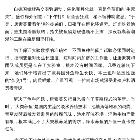
自德国镜鲤杂交实验启动，催化和孵化就一直是鱼苗们的“生死
关”。盛竹梅介绍道：“下午打针后鱼会狂跳，稍不留神就窒息。”于
是，唐素英带着年轻的徒弟们，日夜守在孵化环道旁。灯光映着池
面，蚊虫围着脸颊转，指尖被鱼鳞划破也顾不上擦，深夜就裹着潮
湿的工装在简易棚里打盹。
为了保证实验数据的准确性，不同鱼种的催产试验必须同时进
行，控制变量对比生长速度。短时间内加倍的工作量，让唐素英和
团队成员更是长在了实验室，根本没有时间回家。几番连轴转下
来，她们终于培育出了兼具国外鱼种生长快、本土鱼种适应性强
的“杂交1号”，肉质鲜嫩、产量可观，一推向市场就深受养殖户和消
费者青睐。
解决了鱼种问题，唐素英又把目光投向了养殖模式的革新。当
时，“大粪养鱼”是国内主流的淡水养殖技术，池塘角落堆积的鸡粪、
青草发酵后散发着刺鼻的酸腐气味，池水浑浊不堪，浮游生物产量
有限，根本满足不了大规模养殖的需求，静水养鱼的产量一直卡在
低位。