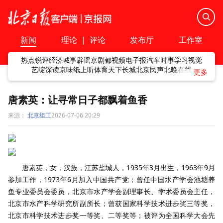
新闻
理论
|
评论
发布厅
工作室
热点
锐评
经济
城事
辟谣
京剧
都视频
电子报
汽车
时事
学习
视觉
艺绽
深读
京味
纸上听
体育
天下
长城
北京民声
北晚在线
唐素英：让寻常日子都飘着鱼香
来源：
北京组工
2026-07-06 20:29
唐素英，女，汉族，江苏盐城人，1935年3月出生，1963年9月
参加工作，1973年6月加入中国共产党；曾任中国水产学会池塘养
鱼专业委员会委员，北京市水产学会副理事长、学术委员会主任，
北京市水产科学研究所副所长；曾获国家科学技术进步奖三等奖，
北京市科学技术进步奖一等奖、二等奖等；被评为全国科学大会先