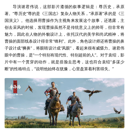
导演谢君伟说，这部影片遵循的叙事逻辑是：尊历史，承原
著。“尊历史”尊的是《三国志》复杂人物关系，“承原著”承的是《三
国演义》。他选择用曹操作为主视角来发展这个故事，还透露，主
创去采风的时候，发现曹操虽然不是传统意义上的帅哥，但非常有
魅力，因此在人物的外貌设计上，依托汉代的美学和尚武精神，将
曹操的面部线条设计得非常“锋利”。此外，角色设计师还将曹操的鼻
子设计成“狮鼻”，将眼睛设计成“凤眼”，看起来很有威慑力。谢君伟
眼中的曹操，是“一个特别有现代性、特别超前的人”。对于袁绍，影
片中有一个贯穿的动作，就是捂脸去思考，这也符合袁绍“多谋少
断”的性格特点，“说明他始终在犹豫，心里盘算着利害得失。”