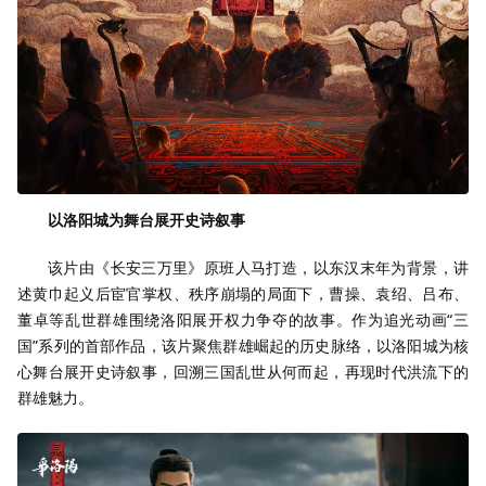
以洛阳城为舞台展开史诗叙事
该片由《长安三万里》原班人马打造，以东汉末年为背景，讲
述黄巾起义后宦官掌权、秩序崩塌的局面下，曹操、袁绍、吕布、
董卓等乱世群雄围绕洛阳展开权力争夺的故事。作为追光动画“三
国”系列的首部作品，该片聚焦群雄崛起的历史脉络，以洛阳城为核
心舞台展开史诗叙事，回溯三国乱世从何而起，再现时代洪流下的
群雄魅力。