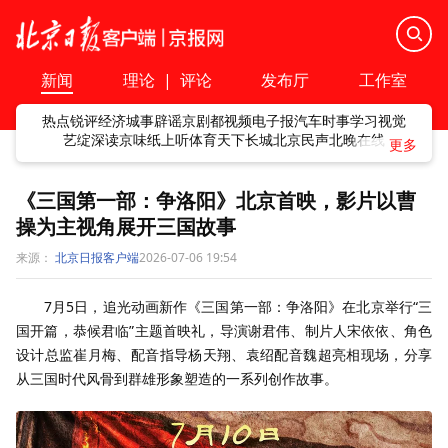
新闻
理论
|
评论
发布厅
工作室
热点
锐评
经济
城事
辟谣
京剧
都视频
电子报
汽车
时事
学习
视觉
艺绽
深读
京味
纸上听
体育
天下
长城
北京民声
北晚在线
《三国第一部：争洛阳》北京首映，影片以曹
操为主视角展开三国故事
来源：
北京日报客户端
2026-07-06 19:54
7月5日，追光动画新作《三国第一部：争洛阳》在北京举行“三
国开篇，恭候君临”主题首映礼，导演谢君伟、制片人宋依依、角色
设计总监崔月梅、配音指导杨天翔、袁绍配音魏超亮相现场，分享
从三国时代风骨到群雄形象塑造的一系列创作故事。