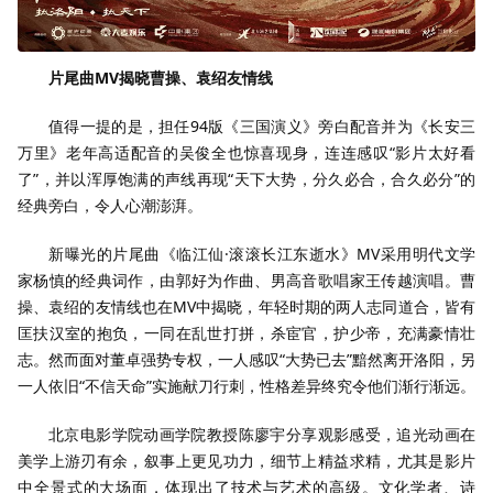
片尾曲MV揭晓曹操、袁绍友情线
值得一提的是，担任94版《三国演义》旁白配音并为《长安三
万里》老年高适配音的吴俊全也惊喜现身，连连感叹“影片太好看
了”，并以浑厚饱满的声线再现“天下大势，分久必合，合久必分”的
经典旁白，令人心潮澎湃。
新曝光的片尾曲《临江仙·滚滚长江东逝水》MV采用明代文学
家杨慎的经典词作，由郭好为作曲、男高音歌唱家王传越演唱。曹
操、袁绍的友情线也在MV中揭晓，年轻时期的两人志同道合，皆有
匡扶汉室的抱负，一同在乱世打拼，杀宦官，护少帝，充满豪情壮
志。然而面对董卓强势专权，一人感叹“大势已去”黯然离开洛阳，另
一人依旧“不信天命”实施献刀行刺，性格差异终究令他们渐行渐远。
北京电影学院动画学院教授陈廖宇分享观影感受，追光动画在
美学上游刃有余，叙事上更见功力，细节上精益求精，尤其是影片
中全景式的大场面，体现出了技术与艺术的高级。文化学者、诗