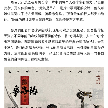
角色设计总监崔月梅分享，片中的每个人都非常有魅力，“是更
复杂、更立体的角色。”尤其是吕布，是片中最顶配的设计，他头戴
雉翎武冠，手持方天画戟，骑着赤兔马，“所有最帅的行头都安排给
他。”貂蝉的设计则突出沉静气质，体现传统东方美感。
影片的配音阵容来到首映礼现场与观众交流互动。配音指导杨
天翔以不同年龄的声线朗诵曹操的诗作，将“对酒当歌，人生几何”念
出不同韵味。配音演员魏超生动再现袁绍的经典台词“我的剑，未尝
不利”。关羽配音演员林强、张飞配音演员巴赫、公孙瓒配音演员卢
力峰、袁术配音演员唐明冬、张让配音演员陈喆则每人用一句各自
角色的台词再现出群雄众生相。