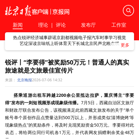
新闻
理论
|
评论
发布厅
工作室
热点
锐评
经济
城事
辟谣
京剧
都视频
电子报
汽车
时事
学习
视觉
艺绽
深读
京味
纸上听
体育
天下
长城
北京民声
北晚在线
锐评丨“李要得”被奖励50万元！普通人的真实
旅途就是文旅最佳宣传片
来源：
北京晚报
2026-07-06 14:32
搭乘巡游出租车跨越2200余公里抵达拉萨，重庆博主“李要
得”发布的一则短视频形成现象级传播。
7月5日，西藏自治区文旅厅
和财政厅联合发布公告，该视频满足此前西藏文旅发布的关于“单个
账号单个原创作品点赞量达到500万以上，并形成类似‘淄博烧烤’等
现象级热点”的奖励条件，将及时兑现奖励资金50万元。李要得对此
表态，将给两位同行司机各1万元，并代表网友捐赠剩余奖金48万