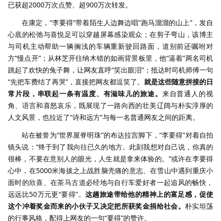
已获超2000万次点赞、超900万次转发。
在康定，“李要得”带着陌生人边舞边唱“跑马溜溜的山上”，发自
心底的松弛与喜悦足可以穿越屏幕感染观众；在剪子弯山，该博主
与司机主动帮助一辆搁浅的车辆重新驶回路面，道别前还嘱咐对
方“慢点开”；从林芝开往纳木错的如画背景板里，他“逼着”两名司机
跳起了欢快的兔子舞，让网友直呼“笑出眼泪”；抵达时司机师傅一句
“先把车费结了再哭”，直接把网友都逗笑了。
就是这些随意拼接的日
常片段，串联起一条有温度、有滋味儿的旅途。
来自普通人的视
角、语言和喜怒哀乐，既展现了一路向西的壮美辽阔与朴实淳厚的
人文风景，也拉近了“诗和远方”与每一名普通网友之间的距离。
站在被誉为“世界屋脊明珠”的布达拉宫脚下，“李要得”对着自拍
镜头说：“终于到了我向往已久的地方。此刻我想对自己说，你真的
很棒，不要在意别人的眼光，人生就是拿来体验的。”或许在李要得
心中，在5000米海拔之上战胜脑壳痛的意志、在雪山中遇到重庆小
面时的欣喜、在茶马古道必经地与自行车爱好者一起追风的畅快，
远远比50万元更“要得”。
这趟旅途带给他的精神上的富足感，促使
这个冲着奖金而来的小伙子又决定把所获奖金捐给社会。
朴实坦荡
的行事风格，配得上网友的一句“要得”的赞许。