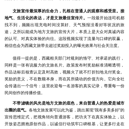
文旅宣传最深厚的生命力，扎根在普通人的观察和感受里。接
地气、生活化的表达，才是文旅最佳宣传片。
一段最开始连司机都
找不到，频频出现充电时间没算好、天气预报没看好等状况的旅
途，之所以能成为地方文旅的宣传大片，本质上是大众对真诚内容
的认可、对真实体验的向往。这段视频实现了流量与口碑的双赢，
相信也会为西藏文旅带去超过奖励投入的曝光效果与社会关注度。
值得一提的是，西藏相关部门对规则的恪守、对承诺的践行，
同样是一张有说服力的文旅名片。政策发布时奖励标准清晰透明，
作品达标后核查认定及时高效，视频火了就不打折扣地兑付奖金。
奖励的意义，不在数额本身，而在其所撬动的价值方向。它向全社
会传递出一个信号：这里欢迎每一名游客的真实记录，尊重每一份
民间创作的传播价值。
不带滤镜的风光是地方文旅的底色，来自普通人的热爱是城市
出圈的底气。
各地文旅发展可以此为鉴，跳出展现“我有多美多好”的
宣传思维定式，把视角转向普通游客，把功夫下在真实体验上，以
开放姿态拥抱原创作品，以诚信行动筑牢口碑根基，让更多行走在