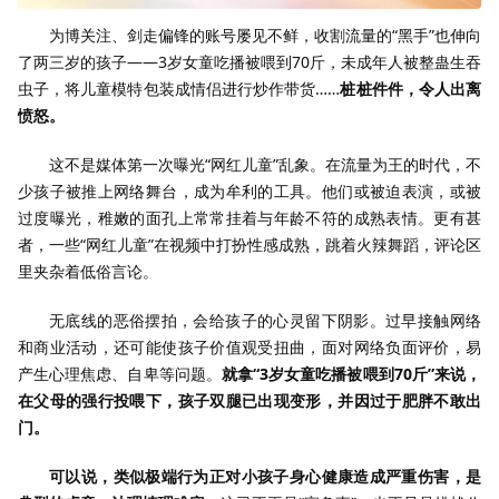
为博关注、剑走偏锋的账号屡见不鲜，收割流量的“黑手”也伸向
了两三岁的孩子——3岁女童吃播被喂到70斤，未成年人被整蛊生吞
虫子，将儿童模特包装成情侣进行炒作带货……
桩桩件件，令人出离
愤怒。
这不是媒体第一次曝光“网红儿童”乱象。在流量为王的时代，不
少孩子被推上网络舞台，成为牟利的工具。他们或被迫表演，或被
过度曝光，稚嫩的面孔上常常挂着与年龄不符的成熟表情。更有甚
者，一些“网红儿童”在视频中打扮性感成熟，跳着火辣舞蹈，评论区
里夹杂着低俗言论。
无底线的恶俗摆拍，会给孩子的心灵留下阴影。过早接触网络
和商业活动，还可能使孩子价值观受扭曲，面对网络负面评价，易
产生心理焦虑、自卑等问题。
就拿“3岁女童吃播被喂到70斤”来说，
在父母的强行投喂下，孩子双腿已出现变形，并因过于肥胖不敢出
门。
可以说，类似极端行为正对小孩子身心健康造成严重伤害，是