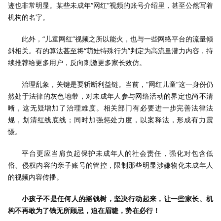
迹也非常明显。某些未成年“网红”视频的账号介绍里，甚至公然写着
机构的名字。
此外，“儿童网红”视频之所以能火，也与一些网络平台的流量倾
斜相关。有的算法甚至将“萌娃特殊行为”判定为高流量潜力内容，持
续推荐给更多用户，反向刺激更多家长效仿。
治理乱象，关键是要斩断利益链。当前，“网红儿童”这一身份仍
然处于法律的灰色地带，对未成年人参与网络活动的界定也尚不清
晰，这无疑增加了治理难度。相关部门有必要进一步完善法律法
规，划清红线底线；同时加强惩处力度，以案释法，形成有力震
慑。
平台更应当肩负起保护未成年人的社会责任，强化对包含低
俗、侵权内容的亲子账号的管控，限制那些明显涉嫌物化未成年人
的视频内容传播。
小孩子不是任何人的摇钱树，坚决行动起来，让一些家长、机
构不再敢为了钱无所顾忌，迫在眉睫，势在必行！