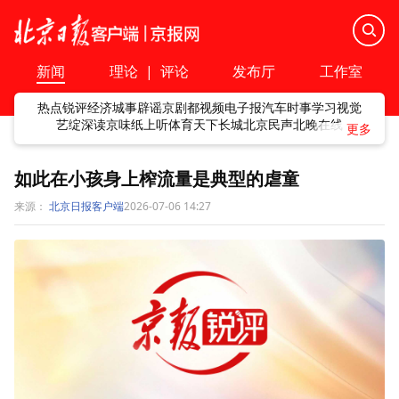
新闻
理论
|
评论
发布厅
工作室
热点
锐评
经济
城事
辟谣
京剧
都视频
电子报
汽车
时事
学习
视觉
艺绽
深读
京味
纸上听
体育
天下
长城
北京民声
北晚在线
如此在小孩身上榨流量是典型的虐童
来源：
北京日报客户端
2026-07-06 14:27