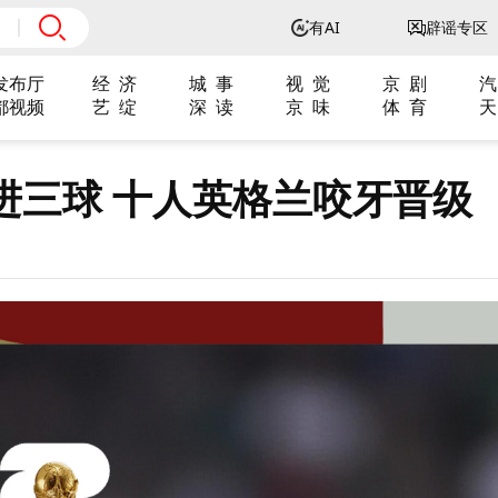
有AI
辟谣专区
发布厅
经 济
城 事
视 觉
京 剧
汽
都视频
艺 绽
深 读
京 味
体 育
天
进三球 十人英格兰咬牙晋级