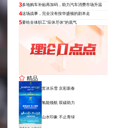
3
多地购车补贴再加码，助力汽车消费市场升温
4
这场战事，完全没有按华盛顿的剧本走
5
要给全体职工“应休尽休”的底气
精品
赏冰乐雪 京彩新春
氢能领航 双碳助力
山水印象 不止青绿