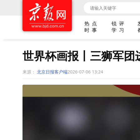
热 点
锐 评
时 事
学 习
世界杯画报丨三狮军团
来源：
北京日报客户端
2026-07-06 13:24