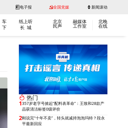
电子报
全国党媒
新闻滚动
 车
纸上听
北京
融媒体
北晚
民声
工作室
在线
 下
长 城
热门
1
357岁老字号掀起“配料表革命”：王致和28款产
品获清洁标签0级评价
2
刚说完“十年不卖”，转头就减持泡泡玛特？段永
平最新回应