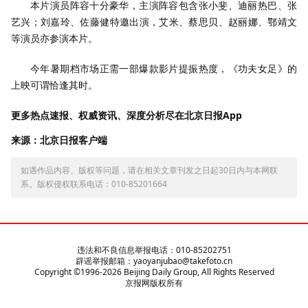
本片演员阵容十分豪华，主演阵容包含张小斐、迪丽热巴、张
艺兴；刘嘉玲、佐藤健特邀出演，艾米、蔡思贝、赵丽娜、鄂靖文
等演员亦参演本片。
今年暑期档市场正需一部爆款影片提振热度，《功夫女足》的
上映可谓恰逢其时。
更多热点速报、权威资讯、深度分析尽在北京日报App
来源：北京日报客户端
如遇作品内容、版权等问题，请在相关文章刊发之日起30日内与本网联
系。版权侵权联系电话：010-85201664
违法和不良信息举报电话：010-85202751
辟谣举报邮箱：yaoyanjubao@takefoto.cn
Copyright ©1996-
2026
Beijing Daily Group, All Rights Reserved
京报网版权所有