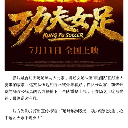
影片融合功夫与足球两大元素，讲述女足队伍“峨眉队”征战重大
赛事的故事：这支队伍起初并不被外界看好，在队长双双、前锋钰
珑与师叔公徐风的合力拼搏下，全队重整士气，于赛场之上绽放光
芒，最终逆袭夺冠。
片方为影片打出宣传标语：“足球燃到发烫，功力强到没边，心
中这团火永不熄灭！”