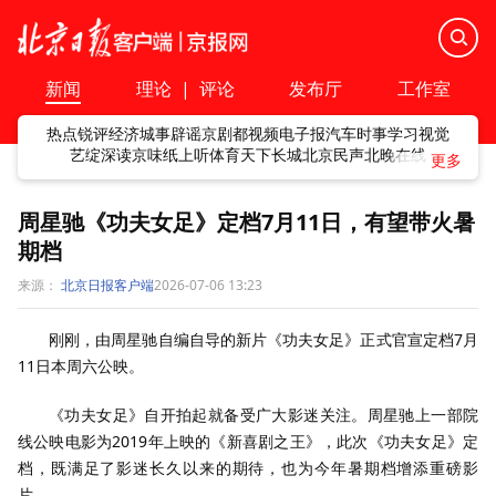
新闻
理论
|
评论
发布厅
工作室
热点
锐评
经济
城事
辟谣
京剧
都视频
电子报
汽车
时事
学习
视觉
艺绽
深读
京味
纸上听
体育
天下
长城
北京民声
北晚在线
周星驰《功夫女足》定档7月11日，有望带火暑
期档
来源：
北京日报客户端
2026-07-06 13:23
刚刚，由周星驰自编自导的新片《功夫女足》正式官宣定档7月
11日本周六公映。
《功夫女足》自开拍起就备受广大影迷关注。周星驰上一部院
线公映电影为2019年上映的《新喜剧之王》，此次《功夫女足》定
档，既满足了影迷长久以来的期待，也为今年暑期档增添重磅影
片。