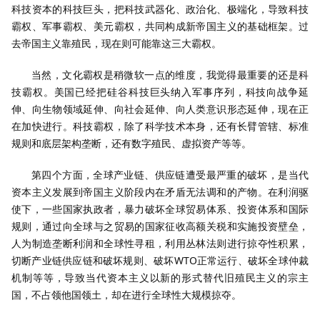
科技资本的科技巨头，把科技武器化、政治化、极端化，导致科技
霸权、军事霸权、美元霸权，共同构成新帝国主义的基础框架。过
去帝国主义靠殖民，现在则可能靠这三大霸权。
当然，文化霸权是稍微软一点的维度，我觉得最重要的还是科
技霸权。美国已经把硅谷科技巨头纳入军事序列，科技向战争延
伸、向生物领域延伸、向社会延伸、向人类意识形态延伸，现在正
在加快进行。科技霸权，除了科学技术本身，还有长臂管辖、标准
规则和底层架构垄断，还有数字殖民、虚拟资产等等。
第四个方面，全球产业链、供应链遭受最严重的破坏，是当代
资本主义发展到帝国主义阶段内在矛盾无法调和的产物。在利润驱
使下，一些国家执政者，暴力破坏全球贸易体系、投资体系和国际
规则，通过向全球与之贸易的国家征收高额关税和实施投资壁垒，
人为制造垄断利润和全球性寻租，利用丛林法则进行掠夺性积累，
切断产业链供应链和破坏规则、破坏WTO正常运行、破坏全球仲裁
机制等等，导致当代资本主义以新的形式替代旧殖民主义的宗主
国，不占领他国领土，却在进行全球性大规模掠夺。