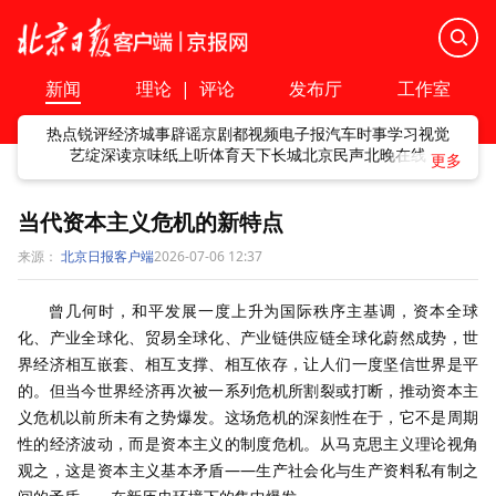
新闻
理论
|
评论
发布厅
工作室
热点
锐评
经济
城事
辟谣
京剧
都视频
电子报
汽车
时事
学习
视觉
艺绽
深读
京味
纸上听
体育
天下
长城
北京民声
北晚在线
当代资本主义危机的新特点
来源：
北京日报客户端
2026-07-06 12:37
曾几何时，和平发展一度上升为国际秩序主基调，资本全球
化、产业全球化、贸易全球化、产业链供应链全球化蔚然成势，世
界经济相互嵌套、相互支撑、相互依存，让人们一度坚信世界是平
的。但当今世界经济再次被一系列危机所割裂或打断，推动资本主
义危机以前所未有之势爆发。这场危机的深刻性在于，它不是周期
性的经济波动，而是资本主义的制度危机。从马克思主义理论视角
观之，这是资本主义基本矛盾——生产社会化与生产资料私有制之