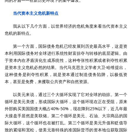
间的矛盾——在新历史环境下的集中爆发。
当代资本主义危机新特点
我从以下几个方面，以世界经济的危机角度来看当代资本主义
危机的新特点。
第一个方面，国际债务危机已经发展到历史最高水平，这是资
本利用国际债务对全球进行系统性财富掠夺与转移的底层逻辑。由
于资本内在矛盾演化生成系统性，这种夸张性积累或者剥夺性积累
是资本主义危机必然的结果。当代马克思主义学者大卫·哈维提出，
这种债务是剥夺性积累，就是资本通过制造债务陷阱，以极低资
本，甚至是免费，来攫取公共资产和自然资源。
以美元来说，通过三个大循环实现了它对全球的劫掠。第一个
循环是美元美债，形成国际大循环，这个循环现在正在受阻，原来
外部购买美国国债大概占40%-50%，现在降到25%以下，近几年最
大接盘手居然是美联储。第二个循环是美元、石油、大宗商品的国
际大循环，这个循环也在被打乱。第三个循环是美元升值和贬值导
致的紧缩和宽松，使美元靠特殊的准国际货币的资本地位获取国际