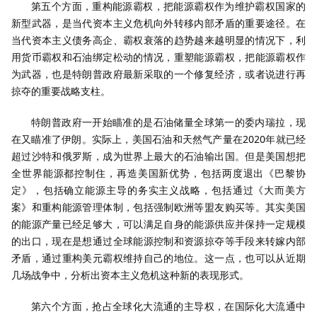
第五个方面，重构能源霸权，把能源霸权作为维护霸权国家的
新型武器，是当代资本主义危机向外转移内部矛盾的重要途径。在
当代资本主义债务高企、霸权衰落的趋势越来越明显的情况下，利
用货币霸权和石油绑定松动的情况，重塑能源霸权，把能源霸权作
为武器，也是特朗普政府最新采取的一个修复经济，或者说进行再
掠夺的重要战略支柱。
特朗普政府一开始瞄准的是石油储量全球第一的委内瑞拉，现
在又瞄准了伊朗。实际上，美国石油和天然气产量在2020年就已经
超过沙特和俄罗斯，成为世界上最大的石油输出国。但是美国想把
全世界能源都控制住，再造美国新优势，包括两度退出《巴黎协
定》，包括确立能源主导的务实主义战略，包括通过《大而美方
案》和重构能源管理体制，包括强制欧洲等盟友购买等。其实美国
的能源产量已经足够大，可以满足自身的能源供应并保持一定规模
的出口，现在是想通过全球能源控制和资源掠夺等手段来转嫁内部
矛盾，通过重构美元霸权维持自己的地位。这一点，也可以从近期
几场战争中，分析出资本主义危机这种新的表现形式。
第六个方面，抢占全球化大流通的主导权，在国际化大流通中