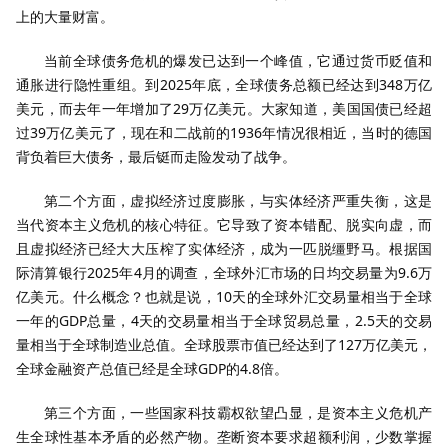
上的大量财富。
当前全球债务危机的爆发已达到一个峰值，它通过货币贬值和
通胀进行隐性重组。到2025年底，全球债务总额已经达到348万亿
美元，而去年一年增加了29万亿美元。大家知道，美国国债已经超
过39万亿美元了，现在和二战前的1936年情况很相近，当时的德国
背负着巨大债务，最后铤而走险发动了战争。
第二个方面，虚拟经济过度膨胀，与实体经济严重失衡，这是
当代资本主义危机的核心特征。它导致了资本错配、脱实向虚，而
且虚拟经济已经大大压榨了实体经济，成为一匹脱缰野马。根据国
际清算银行2025年4月的调查，全球外汇市场的日均交易量为9.6万
亿美元。什么概念？也就是说，10天的全球外汇交易量相当于全球
一年的GDP总量，4天的交易量相当于全球贸易总量，2.5天的交易
量相当于全球制造业总值。全球股票市值已经达到了127万亿美元，
全球金融资产总值已经是全球GDP的4.8倍。
第三个方面，一些国家科技霸权欲望凸显，是资本主义危机产
生全球性基本矛盾的必然产物。垄断资本要求超额利润，少数掌握