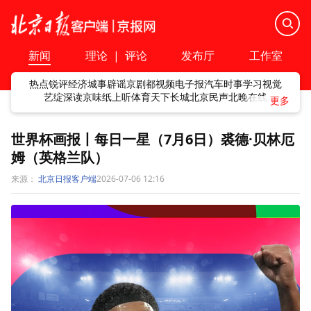
新闻
理论
|
评论
发布厅
工作室
热点
锐评
经济
城事
辟谣
京剧
都视频
电子报
汽车
时事
学习
视觉
艺绽
深读
京味
纸上听
体育
天下
长城
北京民声
北晚在线
世界杯画报丨每日一星（7月6日）裘德·贝林厄
姆（英格兰队）
来源：
北京日报客户端
2026-07-06 12:16