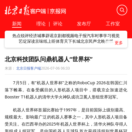
新闻
理论
|
评论
发布厅
工作室
热点
锐评
经济
城事
辟谣
京剧
都视频
电子报
汽车
时事
学习
视觉
艺绽
深读
京味
纸上听
体育
天下
长城
北京民声
北晚在线
北京科技团队问鼎机器人“世界杯”
来源：
北京日报客户端
2026-07-06 06:33
7月5日，有“机器人世界杯”之称的RoboCup 2026在韩国仁川
落下帷幕。在备受瞩目的人形机器人项目中，搭载京企加速进化
Booster T1机器人的清华大学火神队成功卫冕人形组世界冠军。
机器人世界杯首届比赛始于1997年，是目前国际上级别最高、
规模最大、影响最广泛的机器人赛事之一，其中人形机器人项目备
受关注。在巴西举办的2025年机器人世界杯上，清华火神队夺得人
形组成人组冠军，是中国机器人足球队首次获得该组别世界杯冠