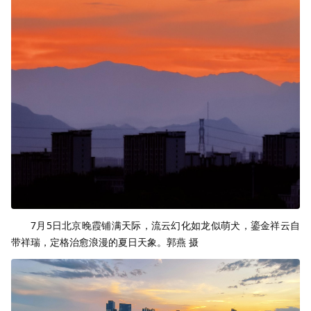
7月5日北京晚霞铺满天际，流云幻化如龙似萌犬，鎏金祥云自
带祥瑞，定格治愈浪漫的夏日天象。郭燕 摄