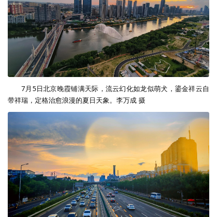
7月5日北京晚霞铺满天际，流云幻化如龙似萌犬，鎏金祥云自
带祥瑞，定格治愈浪漫的夏日天象。李万成 摄