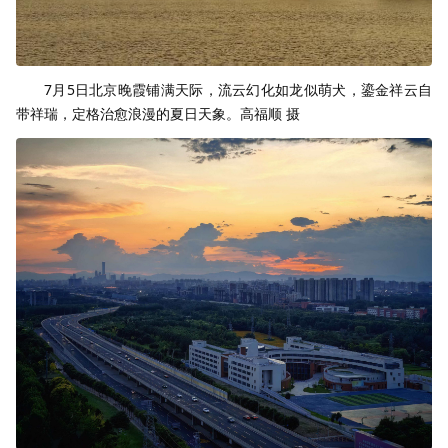
7月5日北京晚霞铺满天际，流云幻化如龙似萌犬，鎏金祥云自
带祥瑞，定格治愈浪漫的夏日天象。高福顺 摄