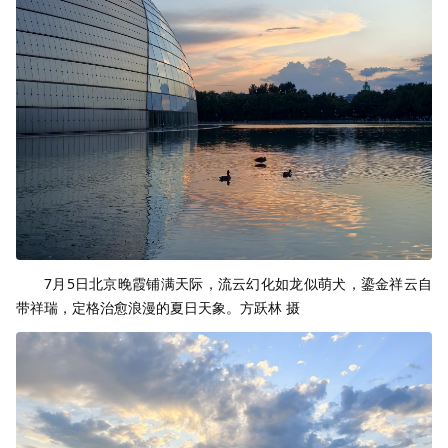
7月5日北京晚霞铺满天际，流云幻化如龙似萌犬，鎏金祥云自
带祥瑞，定格治愈浪漫的夏日天象。方跃林 摄