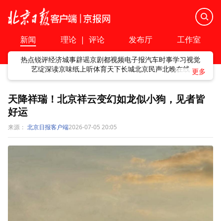
新闻
理论
|
评论
发布厅
工作室
热点
锐评
经济
城事
辟谣
京剧
都视频
电子报
汽车
时事
学习
视觉
艺绽
深读
京味
纸上听
体育
天下
长城
北京民声
北晚在线
天降祥瑞！北京祥云变幻如龙似小狗，见者皆
好运
来源：
北京日报客户端
2026-07-05 20:05