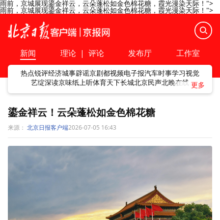
雨前，京城展现鎏金祥云，云朵蓬松如金色棉花糖，霞光漫染天际！
">
雨前，京城展现鎏金祥云，云朵蓬松如金色棉花糖，霞光漫染天际！
">
新闻
理论
|
评论
发布厅
工作室
热点
锐评
经济
城事
辟谣
京剧
都视频
电子报
汽车
时事
学习
视觉
艺绽
深读
京味
纸上听
体育
天下
长城
北京民声
北晚在线
鎏金祥云！云朵蓬松如金色棉花糖
来源：
北京日报客户端
2026-07-05 16:43