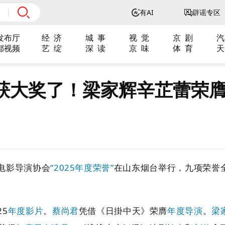
有AI
辟谣专区
发布厅
经 济
城 事
视 觉
京 剧
汽
都视频
艺 绽
深 读
京 味
体 育
天
获大奖了！梁家辉辛芷蕾荣
电影导演协会
“2025
年度荣誉
”
在山东烟台举行，九项荣誉
25
年度影片
。
蔡尚君
凭借《日掛中天》荣膺
年度导演
。
梁