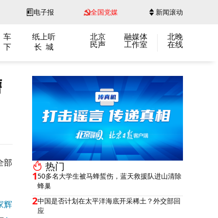
电子报
全国党媒
新闻滚动
 车
纸上听
北京
融媒体
北晚
民声
工作室
在线
 下
长 城
膺
全部
热门
1
50多名大学生被马蜂蜇伤，蓝天救援队进山清除
蜂巢
2
中国是否计划在太平洋海底开采稀土？外交部回
家辉
应