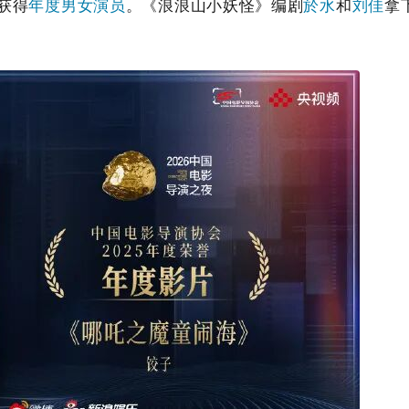
获得
年度男女演员
。《浪浪山小妖怪》编剧
於水
和
刘佳
拿