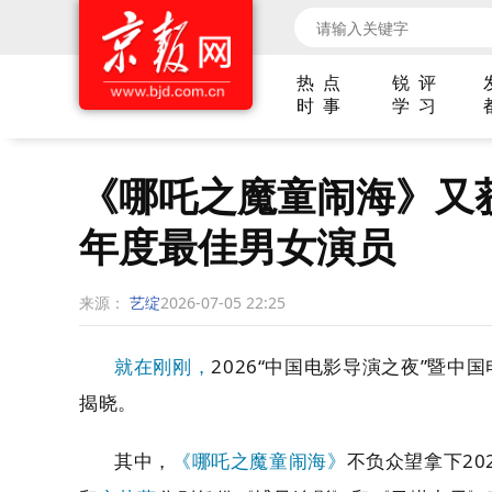
热 点
锐 评
时 事
学 习
《哪吒之魔童闹海》又
年度最佳男女演员
来源：
艺绽
2026-07-05 22:25
就在刚刚，
2026“
中国电影导演之夜
”
暨中国
揭晓。
其中，
《哪吒之魔童闹海》
不负众望拿下
20