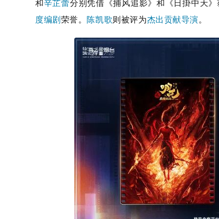
和
辛芷蕾
分别凭借《捕风追影》和《日掛中天》
度编剧
荣誉。
陈凯歌
则被评为
杰出贡献导演
。