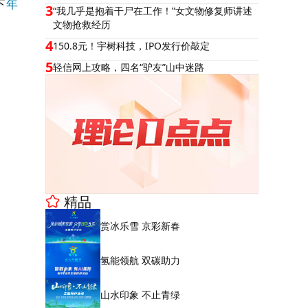
下
年
3
“我几乎是抱着干尸在工作！”女文物修复师讲述
文物抢救经历
4
150.8元！宇树科技，IPO发行价敲定
5
轻信网上攻略，四名“驴友”山中迷路
精品
赏冰乐雪 京彩新春
氢能领航 双碳助力
山水印象 不止青绿