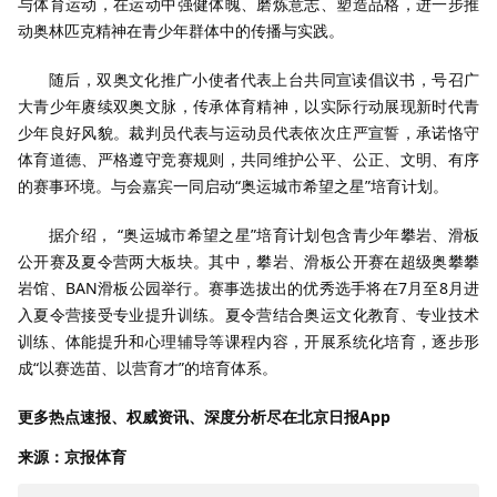
与体育运动，在运动中强健体魄、磨炼意志、塑造品格，进一步推
动奥林匹克精神在青少年群体中的传播与实践。
随后，双奥文化推广小使者代表上台共同宣读倡议书，号召广
大青少年赓续双奥文脉，传承体育精神，以实际行动展现新时代青
少年良好风貌。裁判员代表与运动员代表依次庄严宣誓，承诺恪守
体育道德、严格遵守竞赛规则，共同维护公平、公正、文明、有序
的赛事环境。与会嘉宾一同启动“奥运城市希望之星”培育计划。
据介绍， “奥运城市希望之星”培育计划包含青少年攀岩、滑板
公开赛及夏令营两大板块。其中，攀岩、滑板公开赛在超级奥攀攀
岩馆、BAN滑板公园举行。赛事选拔出的优秀选手将在7月至8月进
入夏令营接受专业提升训练。夏令营结合奥运文化教育、专业技术
训练、体能提升和心理辅导等课程内容，开展系统化培育，逐步形
成“以赛选苗、以营育才”的培育体系。
更多热点速报、权威资讯、深度分析尽在北京日报App
来源：京报体育