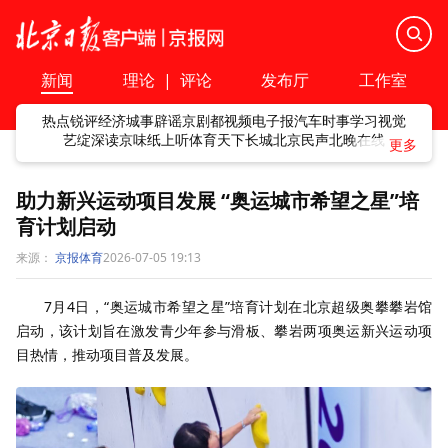
新闻
理论
|
评论
发布厅
工作室
热点
锐评
经济
城事
辟谣
京剧
都视频
电子报
汽车
时事
学习
视觉
艺绽
深读
京味
纸上听
体育
天下
长城
北京民声
北晚在线
助力新兴运动项目发展 “奥运城市希望之星”培
育计划启动
来源：
京报体育
2026-07-05 19:13
7月4日，“奥运城市希望之星”培育计划在北京超级奥攀攀岩馆
启动，该计划旨在激发青少年参与滑板、攀岩两项奥运新兴运动项
目热情，推动项目普及发展。