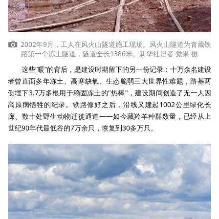
2002年9月，工人在风火山隧道施工现场。风火山隧道为青藏铁
路第一个冻土隧道，隧道全长1386米。新华社记者 觉果 摄
这些“暖”的背后，是建设时期留下的另一份记录：十万余名建设
者曾直面多年冻土、高寒缺氧、生态脆弱三大世界性难题，路基两
侧埋下3.7万多根用于稳固冻土的"热棒"，建设期间创造了无一人因
高原病牺牲的纪录。铁路修好之后，沿线又建起1002公里绿化长
廊、数十处野生动物迁徙通道——如今藏羚羊种群数量，已经从上
世纪90年代最低谷的7万余只，恢复到30多万只。