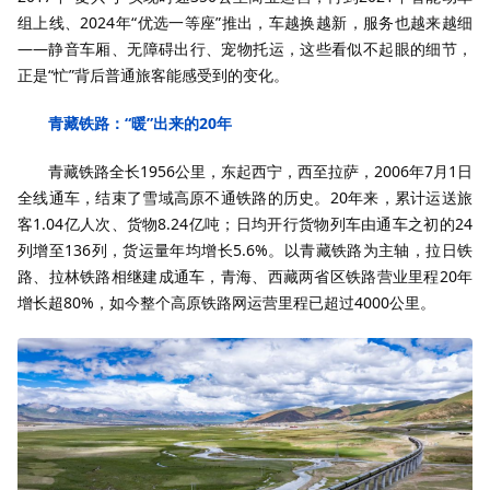
组上线、2024年“优选一等座”推出，车越换越新，服务也越来越细
——静音车厢、无障碍出行、宠物托运，这些看似不起眼的细节，
正是“忙”背后普通旅客能感受到的变化。
青藏铁路：“暖”出来的20年
青藏铁路全长1956公里，东起西宁，西至拉萨，2006年7月1日
全线通车，结束了雪域高原不通铁路的历史。20年来，累计运送旅
客1.04亿人次、货物8.24亿吨；日均开行货物列车由通车之初的24
列增至136列，货运量年均增长5.6%。以青藏铁路为主轴，拉日铁
路、拉林铁路相继建成通车，青海、西藏两省区铁路营业里程20年
增长超80%，如今整个高原铁路网运营里程已超过4000公里。