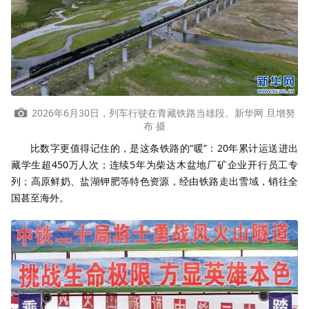
2026年6月30日，列车行驶在青藏铁路当雄段。新华网 旦增努
布 摄
比数字更值得记住的，是这条铁路的“暖”：20年累计运送进出
藏学生超450万人次；连续5年为柴达木盆地厂矿企业开行员工专
列；高原鲜奶、盐湖钾肥等特色资源，经由铁路走出雪域，销往全
国甚至海外。