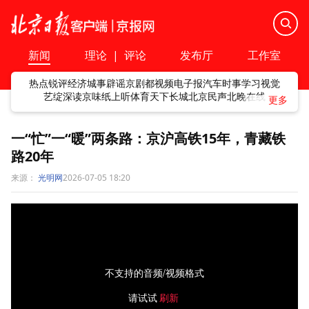
新闻
理论
|
评论
发布厅
工作室
热点
锐评
经济
城事
辟谣
京剧
都视频
电子报
汽车
时事
学习
视觉
艺绽
深读
京味
纸上听
体育
天下
长城
北京民声
北晚在线
一“忙”一“暖”两条路：京沪高铁15年，青藏铁
路20年
来源：
光明网
2026-07-05 18:20
不支持的音频/视频格式
请试试
刷新