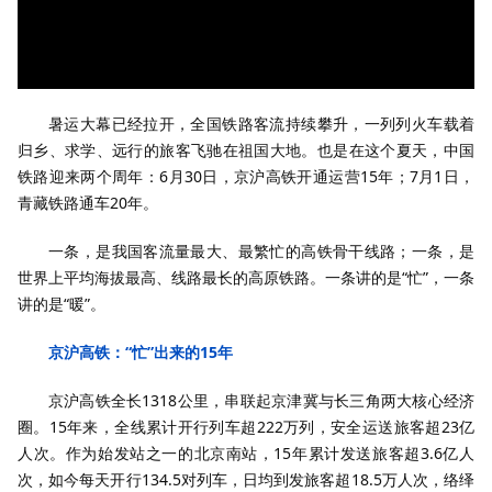
暑运大幕已经拉开，全国铁路客流持续攀升，一列列火车载着
归乡、求学、远行的旅客飞驰在祖国大地。也是在这个夏天，中国
铁路迎来两个周年：6月30日，京沪高铁开通运营15年；7月1日，
青藏铁路通车20年。
一条，是我国客流量最大、最繁忙的高铁骨干线路；一条，是
世界上平均海拔最高、线路最长的高原铁路。一条讲的是“忙”，一条
讲的是“暖”。
京沪高铁：“忙”出来的15年
京沪高铁全长1318公里，串联起京津冀与长三角两大核心经济
圈。15年来，全线累计开行列车超222万列，安全运送旅客超23亿
人次。作为始发站之一的北京南站，15年累计发送旅客超3.6亿人
次，如今每天开行134.5对列车，日均到发旅客超18.5万人次，络绎