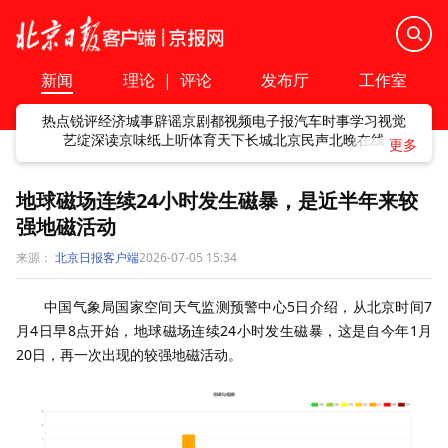
新闻
理论
|
评论
发布厅
工作室
热点
锐评
经济
城事
辟谣
京剧
都视频
电子报
汽车
时事
学习
视觉
艺绽
深读
京味
纸上听
体育
天下
长城
北京民声
北晚在线
地球磁场连续24小时发生磁暴，是近半年来较
强地磁活动
来源：
北京日报客户端
2026-07-05 15:34
中国气象局国家空间天气监测预警中心5日介绍，从北京时间7
月4日早8点开始，地球磁场连续24小时发生磁暴，这是自今年1月
20日，再一次出现的较强地磁活动。