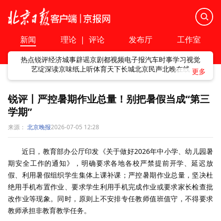
新闻
理论
|
评论
发布厅
工作室
热点
锐评
经济
城事
辟谣
京剧
都视频
电子报
汽车
时事
学习
视觉
艺绽
深读
京味
纸上听
体育
天下
长城
北京民声
北晚在线
锐评丨严控暑期作业总量！别把暑假当成“第三
学期”
来源：
北京晚报
2026-07-05 12:28
近日，教育部办公厅印发《关于做好
2026
年中小学、幼儿园暑
期安全工作的通知》，明确要求各地各校严禁提前开学、延迟放
假、利用暑假组织学生集体上课补课；严控暑期作业总量，坚决杜
绝用手机布置作业、要求学生利用手机完成作业或要求家长检查批
改作业等现象。同时，原则上不安排专任教师值班值守，不得要求
教师承担非教育教学任务。