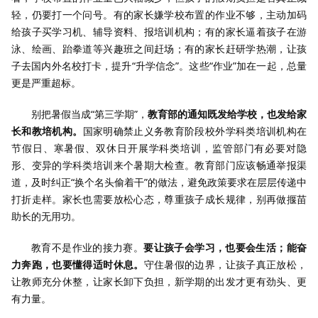
轻，仍要打一个问号。有的家长嫌学校布置的作业不够，主动加码
给孩子买学习机、辅导资料、报培训机构；有的家长逼着孩子在游
泳、绘画、跆拳道等兴趣班之间赶场；有的家长赶研学热潮，让孩
子去国内外名校打卡，提升“升学信念”。这些“作业”加在一起，总量
更是严重超标。
别把暑假当成
“
第三学期
”
，
教育部的通知既发给学校，也发给家
长和教培机构。
国家明确禁止义务教育阶段校外学科类培训机构在
节假日、寒暑假、双休日开展学科类培训，监管部门有必要对隐
形、变异的学科类培训来个暑期大检查。教育部门应该畅通举报渠
道，及时纠正“换个名头偷着干”的做法，避免政策要求在层层传递中
打折走样。家长也需要放松心态，尊重孩子成长规律，别再做揠苗
助长的无用功。
教育不是作业的接力赛。
要让孩子会学习，也要会生活；能奋
力奔跑，也要懂得适时休息。
守住暑假的边界，让孩子真正放松，
让教师充分休整，让家长卸下负担，新学期的出发才更有劲头、更
有力量。