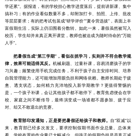
学还累”。据报道，有的学校担心教学进度落后，提前讲新课、集中
搞补习；有的作业看似数量不多，却附加打卡、拍照、上传、批改
等层层要求；有的把考试包装成“研学评价”“夏令营选拔”，表面上丰
富假期生活，实际上仍旧围着分数转。如此一来，暑假虽然被写入
校历，学生却并未真正离开课堂，教师也被迫成为随时待命的“万能
人手”。
把暑假当成“第三学期”，看似在抓学习，实则并不符合教学规
律，效果可能适得其反。
机械刷题、过量补课，容易消磨孩子的学
习兴趣；频繁使用手机完成任务，不利于孩子自主安排时间、培养
自我管理能力，还可能增加用眼负担和网络依赖。教师长期处于疲
惫、透支状态，如何精力充沛地投入新学期教学？更值得警惕的
是，一个孩子补课，会让其他孩子都不敢停下，教育焦虑便会在学
校、家庭之间不断传导，最终演变成一场谁都不愿参加、疲于应
对、却又不敢退出的竞赛。
教育部印发通知，正是要把暑假还给孩子和教师。
自“双减”以
来，教育部已经多次发文，要求控制假期书面作业总量。总体来
看，学校布置的作业量已大幅减少，但孩子的假期负担是否真正减