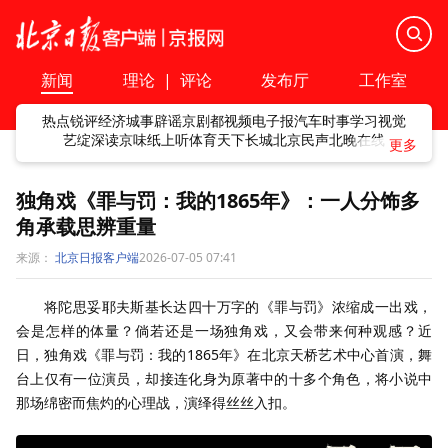
新闻
理论
|
评论
发布厅
工作室
热点
锐评
经济
城事
辟谣
京剧
都视频
电子报
汽车
时事
学习
视觉
艺绽
深读
京味
纸上听
体育
天下
长城
北京民声
北晚在线
独角戏《罪与罚：我的1865年》：一人分饰多
角承载思辨重量
来源：
北京日报客户端
2026-07-05 07:41
将陀思妥耶夫斯基长达四十万字的《罪与罚》浓缩成一出戏，
会是怎样的体量？倘若还是一场独角戏，又会带来何种观感？近
日，独角戏《罪与罚：我的1865年》在北京天桥艺术中心首演，舞
台上仅有一位演员，却接连化身为原著中的十多个角色，将小说中
那场绵密而焦灼的心理战，演绎得丝丝入扣。