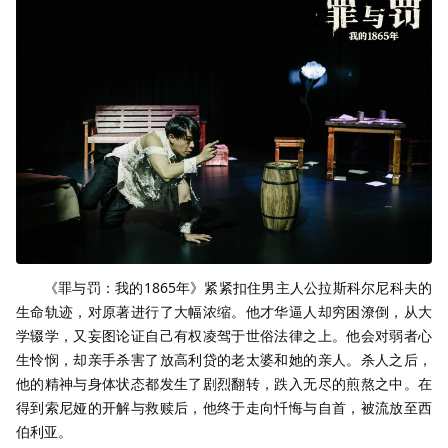
《罪与罚：我的1865年》紧紧扣住男主人公拉斯科尔尼科夫的
生命轨迹，对原著进行了大幅浓缩。他才华逼人却穷困潦倒，从大
学辍学，又妄图论证自己有权凌驾于世俗法律之上。他会对弱者心
生怜悯，却亲手杀害了放高利贷的老太婆和她的亲人。杀人之后，
他的精神与身体状态都发生了剧烈翻转，跌入无尽的煎熬之中。在
得到索尼娅的开解与救赎后，他终于走向忏悔与自首，被流放至西
伯利亚。