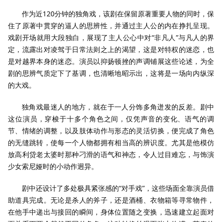
作为近120分钟的独角戏，该剧在保留原著重要人物的同时，保
住了原著中贯穿的逼人的思辨性，并通过主人公的内在挣扎呈现。
戏剧开场就用大段独白，展现了主人公心中对“非凡人”与凡人的界
定，流露出对凌驾于日常法则之上的渴望，这是对特权的迷恋，也
是对越界本身的迷恋。演员以抑扬顿挫的声调铺展这些论述，为全
剧的思辨气质定下了基调，也清晰地昭示出，这将是一场向内纵深
的大戏。
独角戏最迷人的地方，就在于一人分饰多角迸发的反差。剧中
这位演员，穿梭于十多个角色之间，仅凭声音的变化、语气的调
节、情绪的调整，以及肢体动作与形态的灵活切换，便完成了角色
的无缝跳转，使每一个人物都拥有相当高的辨识度。尤其是他模仿
放高利贷老太婆时那种刁滑的语气和神态，令人过目难忘，与饰演
少女索尼娅时的小动作迥异。
剧中还设计了多处极具紧张感的“对手戏”，这些场面全靠演员借
助道具完成。无论是杀人的斧子，还是酒桶、衣物箱等寻常物件，
在他手中递出与接回的瞬间，身体位置随之变换，迅速建立起面对