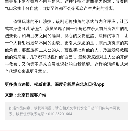
面关系下两个截然不同的角色。这种转换丝滑而张力饱满，节奏的
气口承接十分自然，自始至终都不会令观众产生片刻的游离。
值得玩味的不止演技，该剧还将独角的形式与内容呼应，让形
式本身也可以“表意”。演员呈现了同一个角色在杀人前后所发生的剧
烈变化，如与朋友之间的隔阂、良心的反复煎熬、法律的审判，让
一个人折射出迥然不同的面貌。更引人深思的是，演员所扮演的其
他角色，那些压榨主人公的人、蔑视和批判他的人，乃至最终救赎
他的索尼娅，几乎都可以视作他“自己”。最终索尼娅对主人公的开解
与救赎，又何尝不是来自灵魂深处的自我觉醒。这样的演绎形式对
当代观众来说更具意义。
更多热点速报、权威资讯、深度分析尽在北京日报App
来源：北京日报客户端
如遇作品内容、版权等问题，请在相关文章刊发之日起30日内与本网联
系。版权侵权联系电话：010-85201664