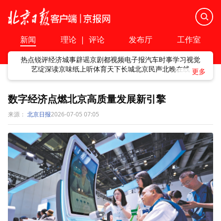
新闻
理论
|
评论
发布厅
工作室
热点
锐评
经济
城事
辟谣
京剧
都视频
电子报
汽车
时事
学习
视觉
艺绽
深读
京味
纸上听
体育
天下
长城
北京民声
北晚在线
数字经济点燃北京高质量发展新引擎
来源：
北京日报
2026-07-05 07:05