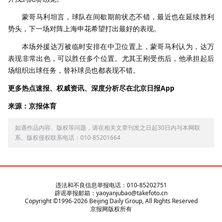
蒙哥马利坦言，球队在间歇期前状态不错，最近也在延续胜利
势头，下一场对阵上海申花希望打出最好的表现。
本场外援达万被临时安排在中卫位置上，蒙哥马利认为，达万
表现非常出色，可以胜任多个位置。尤其王刚受伤后，他承担起后
场组织出球任务，替补球员也都表现不错。
更多热点速报、权威资讯、深度分析尽在北京日报App
来源：京报体育
如遇作品内容、版权等问题，请在相关文章刊发之日起30日内与本网联
系。版权侵权联系电话：010-85201664
违法和不良信息举报电话：010-85202751
辟谣举报邮箱：yaoyanjubao@takefoto.cn
Copyright ©1996-
2026
Beijing Daily Group, All Rights Reserved
京报网版权所有