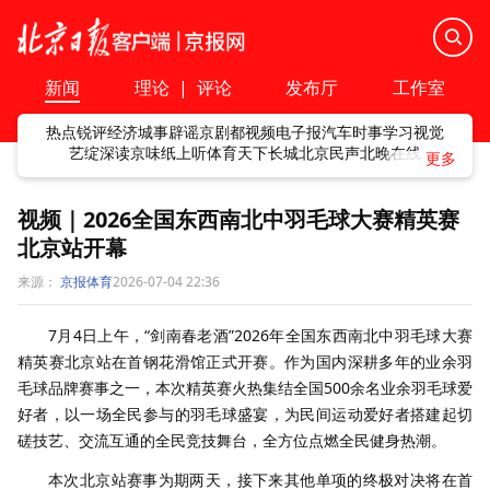
新闻
理论
|
评论
发布厅
工作室
热点
锐评
经济
城事
辟谣
京剧
都视频
电子报
汽车
时事
学习
视觉
艺绽
深读
京味
纸上听
体育
天下
长城
北京民声
北晚在线
视频｜2026全国东西南北中羽毛球大赛精英赛
北京站开幕
来源：
京报体育
2026-07-04 22:36
7月4日上午，“剑南春老酒”2026年全国东西南北中羽毛球大赛
精英赛北京站在首钢花滑馆正式开赛。作为国内深耕多年的业余羽
毛球品牌赛事之一，本次精英赛火热集结全国500余名业余羽毛球爱
好者，以一场全民参与的羽毛球盛宴，为民间运动爱好者搭建起切
磋技艺、交流互通的全民竞技舞台，全方位点燃全民健身热潮。
本次北京站赛事为期两天，接下来其他单项的终极对决将在首