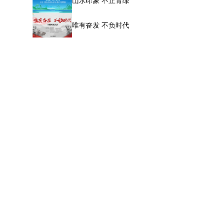
山水印象 不止青绿
唯有奋发 不负时代