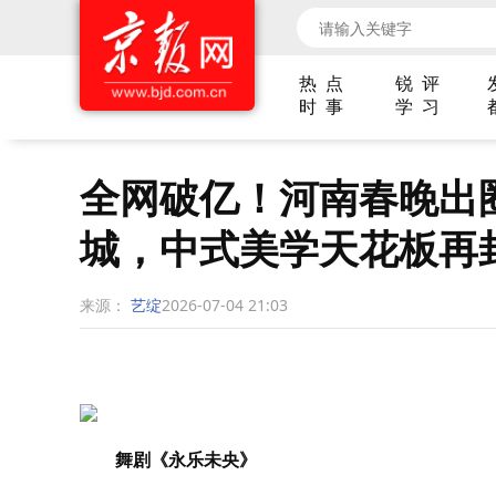
热 点
锐 评
时 事
学 习
全网破亿！河南春晚出
城，中式美学天花板再
来源：
艺绽
2026-07-04 21:03
舞剧《永乐未央》