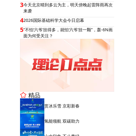
3
今天北京晴到多云为主，明天傍晚起雷阵雨再次
来袭
4
2026国际基础科学大会今日启幕
5
“不怕‘六爷’挂得多，就怕‘六爷’挂一颗”，轰-6N画
面为何受关注？
精品
赏冰乐雪 京彩新春
氢能领航 双碳助力