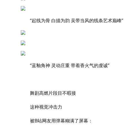
“起线为骨 白描为韵 吴带当风的线条艺术巅峰”
“蓝釉角神 灵动庄重 带着香火气的虔诚”
舞剧高燃片段目不暇接
这种视觉冲击力
被B站网友用弹幕糊满了屏幕：