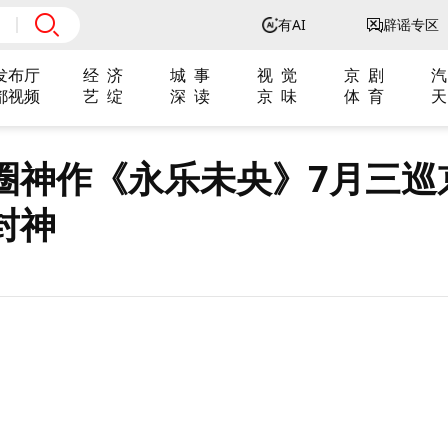
有AI
辟谣专区
发布厅
经 济
城 事
视 觉
京 剧
汽
都视频
艺 绽
深 读
京 味
体 育
天
圈神作《永乐未央》7月三巡
封神