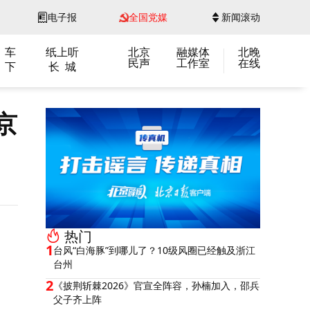
电子报
全国党媒
新闻滚动
 车
纸上听
北京
融媒体
北晚
民声
工作室
在线
 下
长 城
京
热门
1
台风“白海豚”到哪儿了？10级风圈已经触及浙江
台州
2
《披荆斩棘2026》官宣全阵容，孙楠加入，邵兵
父子齐上阵