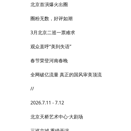
北京首演爆火出圈
圈粉无数，好评如潮
3月北京二巡一票难求
观众直呼“美到失语”
春节荣登河南春晚
全网破亿流量 真正的国风审美顶流
//
2026.7.11 - 7.12
北京天桥艺术中心·大剧场
三巡京城 重磅开演