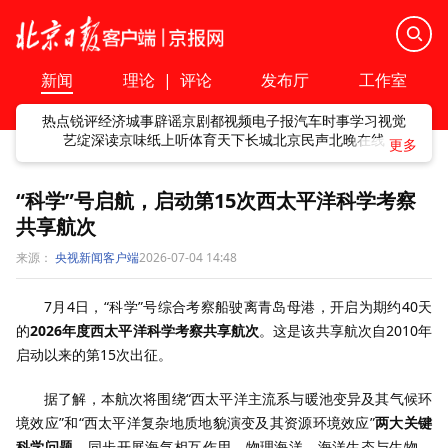
新闻
理论
|
评论
发布厅
工作室
热点
锐评
经济
城事
辟谣
京剧
都视频
电子报
汽车
时事
学习
视觉
艺绽
深读
京味
纸上听
体育
天下
长城
北京民声
北晚在线
“科学”号启航，启动第15次西太平洋科学考察
共享航次
来源：
央视新闻客户端
2026-07-04 14:48
7月4日，“科学”号综合考察船驶离青岛母港，开启为期约40天
的
2026年度西太平洋科学考察共享航次
。这是该共享航次自2010年
启动以来的第15次出征。
据了解，本航次将围绕“西太平洋主流系与暖池变异及其气候环
境效应”和“西太平洋复杂地质地貌演变及其资源环境效应”
两大关键
科学问题
，同步开展海气相互作用、物理海洋、海洋生态与生物、