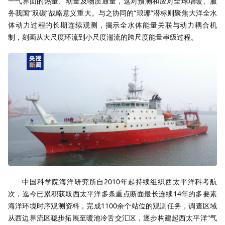
一气界面的热量、动量及物质通量，这对预测和应对全球增暖、服
务我国“双碳”战略意义重大。与之协同的“琅琊”潜标则聚焦大洋全水
体动力过程的长期连续观测，揭示全水体能量关联与动力耦合机
制，刻画从大尺度环流到小尺度湍流的跨尺度能量串级过程。
中国科学院海洋研究所自2010年起持续组织西太平洋科考航
次，迄今已累积获取西太平洋多条重点断面最长连续14年的多要素
海洋环境时序观测资料，完成1100余个站位的观测任务，调查区域
从西边界流区稳步拓展至暖池冷舌交汇区，逐步构建起西太平洋“气