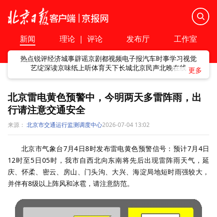
新闻
理论
|
评论
发布厅
工作室
热点
锐评
经济
城事
辟谣
京剧
都视频
电子报
汽车
时事
学习
视觉
艺绽
深读
京味
纸上听
体育
天下
长城
北京民声
北晚在线
北京雷电黄色预警中，今明两天多雷阵雨，出
行请注意交通安全
来源：
北京市交通运行监测调度中心
2026-07-04 13:02
北京市气象台7月4日8时发布雷电黄色预警信号：预计7月4日
12时至5日05时，我市自西北向东南将先后出现雷阵雨天气，延
庆、怀柔、密云、房山、门头沟、大兴、海淀局地短时雨强较大，
并伴有8级以上阵风和冰雹，请注意防范。