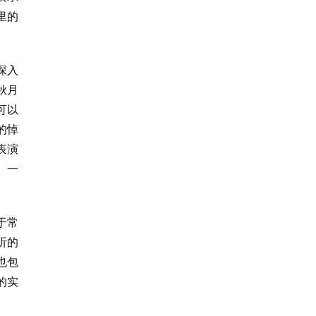
里的
深入
秋月
可以
的悼
表演
、一
于常
听的
也包
的实