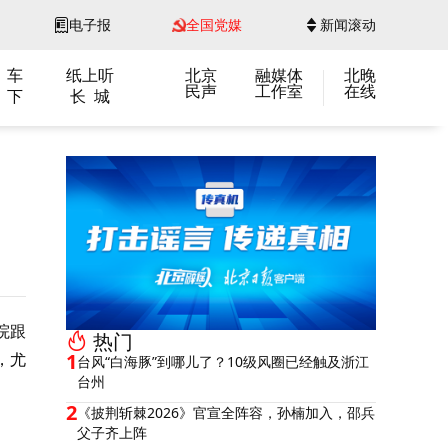
电子报
全国党媒
新闻滚动
 车
纸上听
北京
融媒体
北晚
民声
工作室
在线
 下
长 城
》
院跟
热门
，尤
1
台风“白海豚”到哪儿了？10级风圈已经触及浙江
台州
2
《披荆斩棘2026》官宣全阵容，孙楠加入，邵兵
父子齐上阵