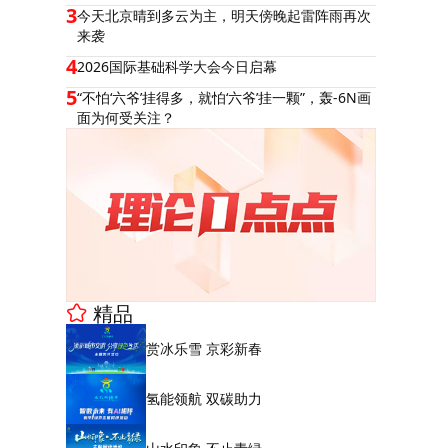
3
今天北京晴到多云为主，明天傍晚起雷阵雨再次
来袭
4
2026国际基础科学大会今日启幕
5
“不怕‘六爷’挂得多，就怕‘六爷’挂一颗”，轰-6N画
面为何受关注？
精品
赏冰乐雪 京彩新春
氢能领航 双碳助力