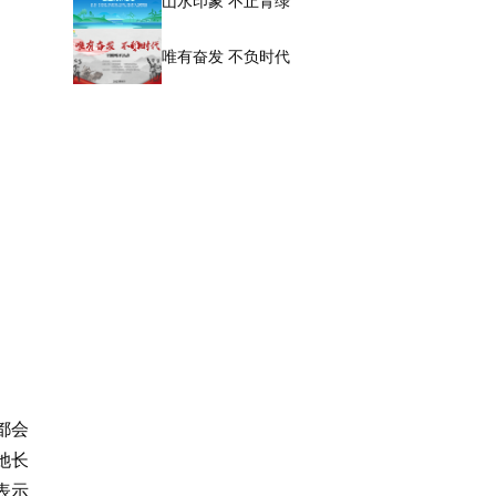
山水印象 不止青绿
唯有奋发 不负时代
都会
她长
表示