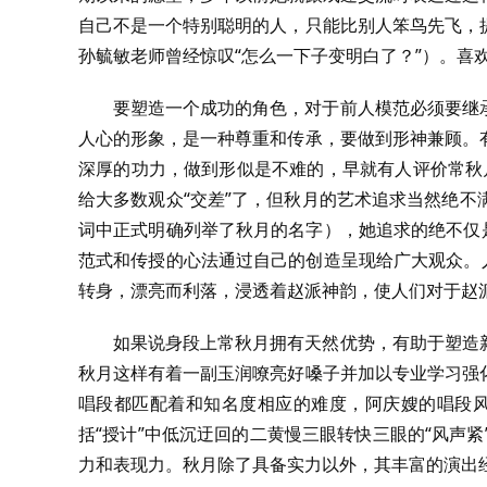
自己不是一个特别聪明的人，只能比别人笨鸟先飞，
孙毓敏老师曾经惊叹“怎么一下子变明白了？”）。喜
要塑造一个成功的角色，对于前人模范必须要继
人心的形象，是一种尊重和传承，要做到形神兼顾。
深厚的功力，做到形似是不难的，早就有人评价常秋月
给大多数观众“交差”了，但秋月的艺术追求当然绝
词中正式明确列举了秋月的名字），她追求的绝不仅
范式和传授的心法通过自己的创造呈现给广大观众。
转身，漂亮而利落，浸透着赵派神韵，使人们对于赵
如果说身段上常秋月拥有天然优势，有助于塑造
秋月这样有着一副玉润嘹亮好嗓子并加以专业学习强
唱段都匹配着和知名度相应的难度，阿庆嫂的唱段风
括“授计”中低沉迂回的二黄慢三眼转快三眼的“风声紧
力和表现力。秋月除了具备实力以外，其丰富的演出