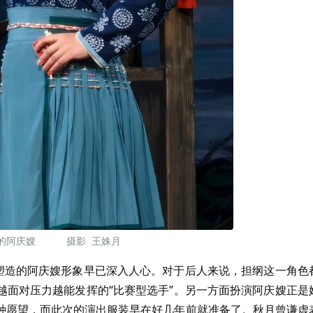
演的阿庆嫂 摄影 王姝月
飞塑造的阿庆嫂形象早已深入人心。对于后人来说，担纲这一角色
越面对压力越能发挥的“比赛型选手”。另一方面扮演阿庆嫂正是
种愿望，而此次的演出服装早在好几年前就准备了。秋月曾谦虚