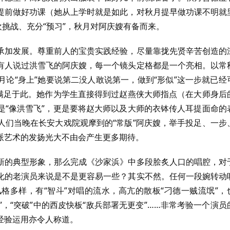
提前做好功课（她从上学时就是如此，对秋月提早做功课不明就
欢挑战、充分“预习”，秋月对阿庆嫂有备而来。
承加发展。尊重前人的宝贵实践经验，尽量靠拢先贤辛苦创造的
有人说过洪雪飞的阿庆嫂，每一个镜头定格都是一个亮相。以常
论“身上”她要说第二没人敢说第一，做到“形似”这一步就已经
不满足于此。她作为学生直接得到过赵燕侠大师指点（在大师身后
是“像洪雪飞”，更是要将赵大师以及大师的衣钵传人耳提面命的
人们当晚在长安大戏院观摩到的“常版”阿庆嫂，举手投足、一步
派艺术的发扬光大不由会产生更多期待。
新的典型形象，那么完成《沙家浜》中多段脍炙人口的唱腔，对
化的老演员来说是不是更容易一些？其实不然。任何一段婉转动
格多样，有“智斗”对唱的流水，高亢的散板“刁德一贼流氓”，
”，“突破”中的西皮快板“敌兵部署无更变”……非常考验一个演员
经验运用亦令人称道。