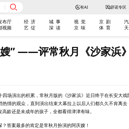
有AI
辟谣专区
发布厅
经 济
城 事
视 觉
京 剧
汽
都视频
艺 绽
深 读
京 味
体 育
天
嫂” ——评常秋月《沙家浜
十四场演出的积累，常秋月版的《沙家浜》近日终于在长安大戏
挡热情的观众，直到演出结束大幕拉上以后人们都久久不肯离去
发高龄还是未成年的孩子，全都看得津津有味。
深？答案最多的肯定是常秋月扮演的阿庆嫂！