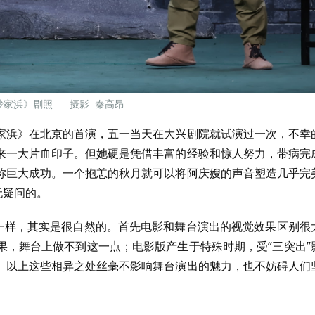
沙家浜》剧照 摄影 秦高昂
家浜》在北京的首演，五一当天在大兴剧院就试演过一次，不幸
来一大片血印子。但她硬是凭借丰富的经验和惊人努力，带病完
称巨大成功。一个抱恙的秋月就可以将阿庆嫂的声音塑造几乎完
无疑问的。
不一样，其实是很自然的。首先电影和舞台演出的视觉效果区别很
果，舞台上做不到这一点；电影版产生于特殊时期，受“三突出”
。以上这些相异之处丝毫不影响舞台演出的魅力，也不妨碍人们