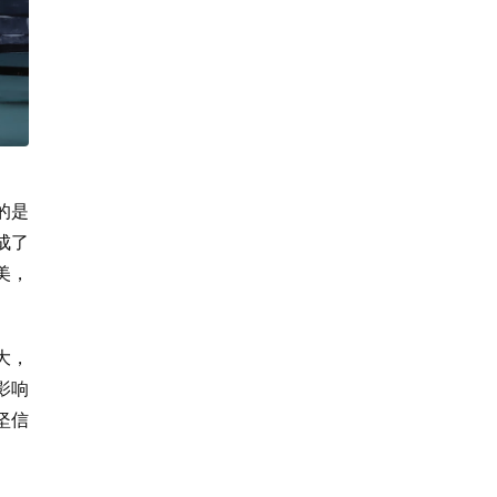
的是
成了
美，
大，
影响
坚信