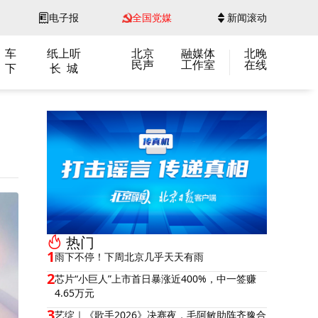
电子报
全国党媒
新闻滚动
 车
纸上听
北京
融媒体
北晚
民声
工作室
在线
 下
长 城
热门
1
雨下不停！下周北京几乎天天有雨
2
芯片“小巨人”上市首日暴涨近400%，中一签赚
4.65万元
3
艺绽｜《歌手2026》决赛夜，毛阿敏助阵齐豫合