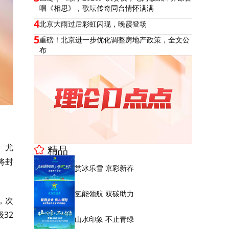
唱《相思》，歌坛传奇同台情怀满满
4
北京大雨过后彩虹闪现，晚霞登场
5
重磅！北京进一步优化调整房地产政策，全文公
布
。尤
精品
将封
赏冰乐雪 京彩新春
氢能领航 双碳助力
，次
32
山水印象 不止青绿