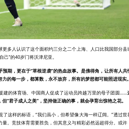
球更多人认识了这个面积约三分之二个上海、人口比我国部分县
自己”的40岁门将沃津尼亚。
乎预期，更在于“草根逆袭”的热血故事。是佛得角，让所有人共
努力的每一步，都算数，永不放弃，所有的梦想都可能照进现实
援建的体育场、中国商人促成了运动员跨越万里的母子团圆……
但“君子成人之美”，坚持做正确的事，就会孕育出惊艳之花。
现了这样的标语，“我们虽小，但希望像大海一样辽阔。”透过世
力量。竞技体育需要胜负，但其意义与精彩必然远超得分。或许