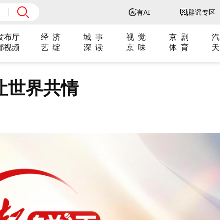
有AI
辟谣专区
发布厅
经 济
城 事
视 觉
京 剧
汽
都视频
艺 绽
深 读
京 味
体 育
天
让世界共情