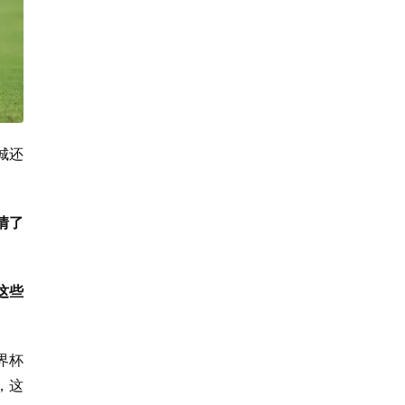
城还
情了
。
这些
界杯
，这