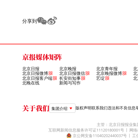
分享到
京报媒体矩阵
北京日报
北京晚报
北京青年报
北
北京日报微博
北京日报微信
北京晚报微博
北
北京日报客户端
长安街知事
艺绽
北
北晚在线
新闻与写作
关于我们
版权声明
联系我们
违法和不良信息举报电
集团介绍
主管：北京日报报业集
互联网新闻信息服务许可证11120180001号
网络
京公网安备11040202440037号
工信