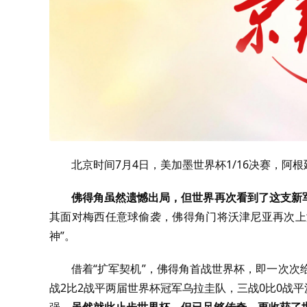
北京时间7月4日，美加墨世界杯1/16决赛，阿根
佛得角虽然遗憾出局，但世界再次看到了这支新
其面对梅西任意球偷袭，佛得角门将沃津尼亚再次上
神”。
借着“扩军契机”，佛得角首战世界杯，即一次次
战2比2战平两届世界杯冠军乌拉圭队，三战0比0战平
强。
虽然就此止步世界杯，但已足够传奇，更收获了