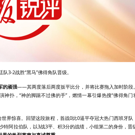
廷队3-2战胜“黑马”佛得角队晋级。
军的顽强
——其两度落后两度扳平比分，并将比赛拖入加时阶段
演神扑，“神的脚踢不过佛的手”，燃情一幕引爆热搜“佛得角门
给世界惊喜。回望这段旅程，首战0比0逼平夺冠大热门西班牙队
沙特阿拉伯队，以3战3平、积3分的战绩，小组第二的身份，晋级
世界的热烈掌声与真诚尊重。