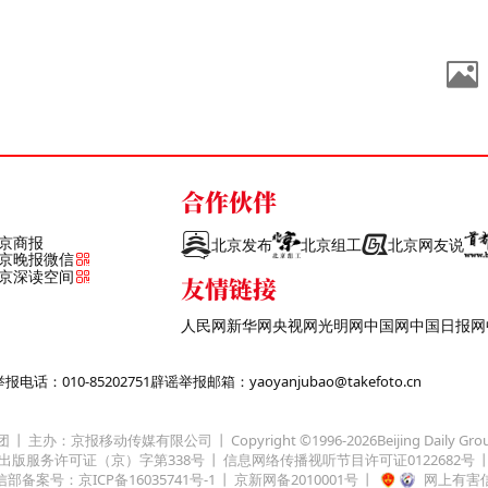
合作伙伴
京商报
北京发布
北京组工
北京网友说
京晚报微信
京深读空间
友情链接
人民网
新华网
央视网
光明网
中国网
中国日报网
话：010-85202751
辟谣举报邮箱：yaoyanjubao@takefoto.cn
团
主办：京报移动传媒有限公司
Copyright ©1996-
2026
Beijing Daily Gro
出版服务许可证（京）字第338号
信息网络传播视听节目许可证0122682号
部备案号：京ICP备16035741号-1
京新网备2010001号
网上有害