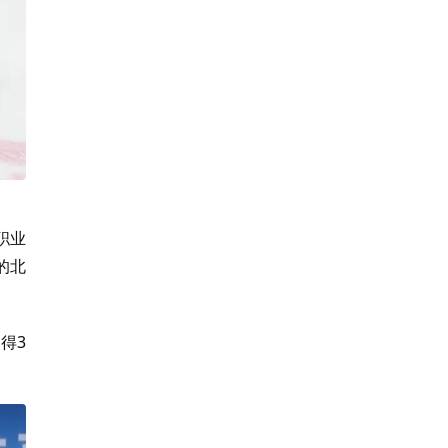
职业
的北
取得
3