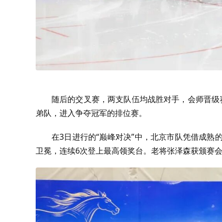
随后的交叉赛，两支队伍均战胜对手，会师晋级
弟队，进入争夺冠军的排位赛。
在3日进行的“巅峰对决”中，北京市队凭借成熟
卫冕，连续
6
次登上最高领奖台。老将张泽森获颁赛