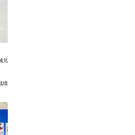
城兄
战绩