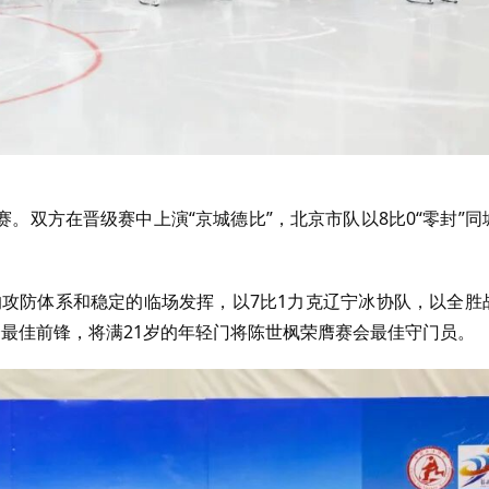
赛。双方在晋级赛中上演“京城德比”，北京市队以
8
比
0
“零封”同
的攻防体系和稳定的临场发挥，以
7
比
1
力克辽宁冰协队，以全胜
会最佳前锋，将满
21
岁的年轻门将陈世枫荣膺赛会最佳守门员。