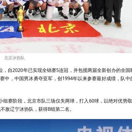
北京冰协队
位，自
2020
年已实现全锦赛
5
连冠，并包揽两届全新创办的全国
比赛中，中国男冰勇夺亚军，创
1994
年以来参赛最好成绩，队中
小组赛阶段，北京市队三场仅失两球，打入
60
球，以绝对优势
战不敌辽宁冰协队，获得
B
组第二名。