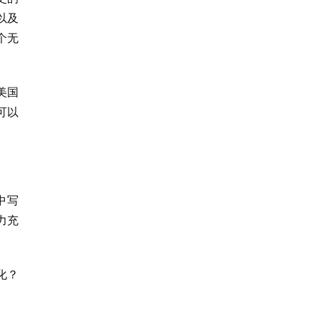
以及
个无
美国
可以
中写
力充
化？