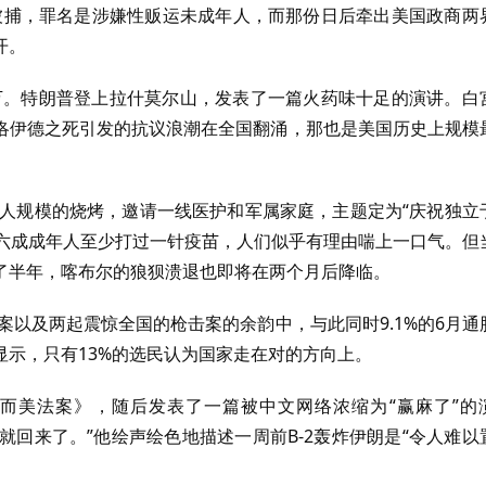
被捕，罪名是涉嫌性贩运未成年人，而那份日后牵出美国政商两
开。
3万。特朗普登上拉什莫尔山，发表了一篇火药味十足的演讲。白
洛伊德之死引发的抗议浪潮在全国翻涌，那也是美国历史上规模
千人规模的烧烤，邀请一线医护和军属家庭，主题定为“庆祝独立
超六成成年人至少打过一针疫苗，人们似乎有理由喘上一口气。但
了半年，喀布尔的狼狈溃退也即将在两个月后降临。
案以及两起震惊全国的枪击案的余韵中，与此同时9.1%的6月通
示，只有13%的选民认为国家走在对的方向上。
大而美法案》，随后发表了一篇被中文网络浓缩为“赢麻了”的
就回来了。”他绘声绘色地描述一周前B-2轰炸伊朗是“令人难以