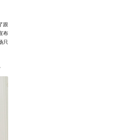
了跟
宣布
场只
。