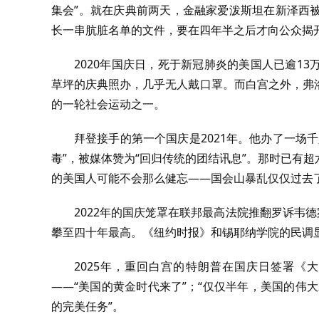
集会”。就在庆典前两天，金融家爱泼斯坦在新泽西
长一串肮脏名单的文件，要在四年半之后才向公众揭
2020年国庆日，死于新冠肺炎的美国人已逾1
草坪的庆典照办，几乎无人戴口罩。而白宫之外，弗
的一轮社会运动之一。
拜登接手的第一个国庆是2021年。他办了一场
毒”，被媒体赞为“回归传统的团结讯息”。那时已有
的美国人可能不会那么健忘——国会山暴乱仅仅过去
2022年的国庆笼罩在联邦最高法院推翻罗诉韦德
攀至四十年最高。《纽约时报》和锡耶纳学院的民调显
2025年，重回白宫的特朗普在国庆日签署《
——“美国的黄金时代来了”；“仅仅半年，美国的伟大
的完美任务”。