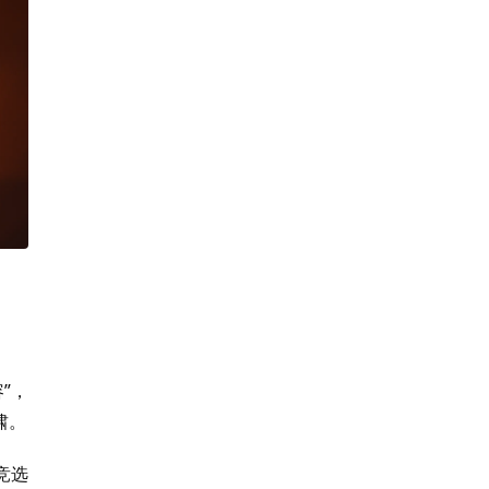
”，
啸。
竞选