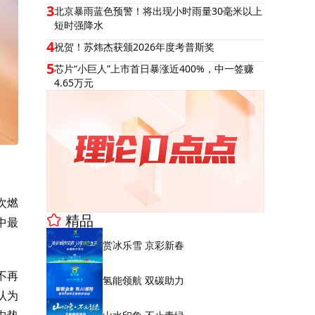
3
北京暴雨蓝色预警！将出现小时雨量30毫米以上
短时强降水
4
祝贺！苏炜杰获颁2026年度考普斯奖
5
芯片“小巨人”上市首日暴涨近400%，中一签赚
4.65万元
次燃
精品
中最
赏冰乐雪 京彩新春
不再
氢能领航 双碳助力
认为
中垫