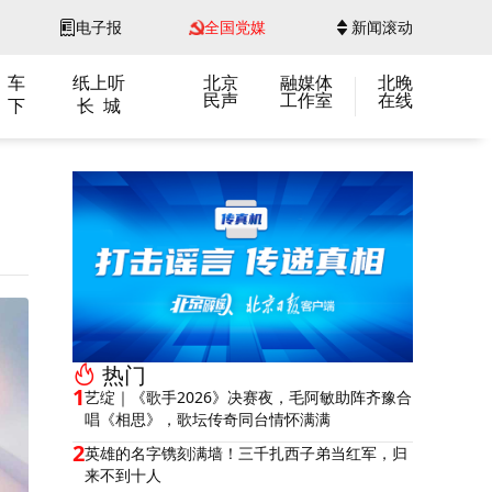
电子报
全国党媒
新闻滚动
 车
纸上听
北京
融媒体
北晚
民声
工作室
在线
 下
长 城
热门
1
艺绽｜《歌手2026》决赛夜，毛阿敏助阵齐豫合
唱《相思》，歌坛传奇同台情怀满满
2
英雄的名字镌刻满墙！三千扎西子弟当红军，归
来不到十人