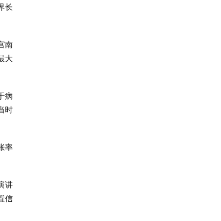
界长
宫南
最大
于病
当时
胀率
演讲
置信