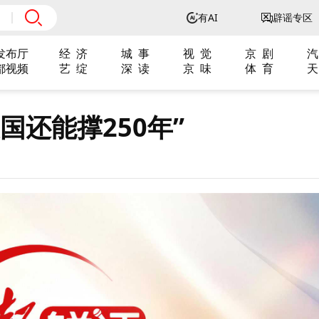
有AI
辟谣专区
发布厅
经 济
城 事
视 觉
京 剧
汽
都视频
艺 绽
深 读
京 味
体 育
天
国还能撑250年”