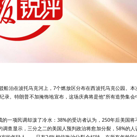
3艘驳船泊在波托马克河上，7个燃放区分布在西波托马克公园。本
界纪录。特朗普不加掩饰地宣布，这场庆典将是他“所有造势集会
的一项民调却泼了冷水：38%的受访者认为，250年后美国将
的调查显示，三分之二的美国人预判政治将愈加分裂，58%的人
9岁的年轻人——只有24%相信政治分裂会好转，在所有年龄段