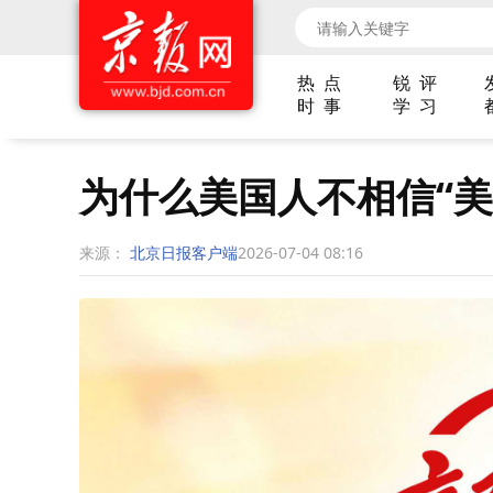
热 点
锐 评
时 事
学 习
为什么美国人不相信“美
来源：
北京日报客户端
2026-07-04 08:16