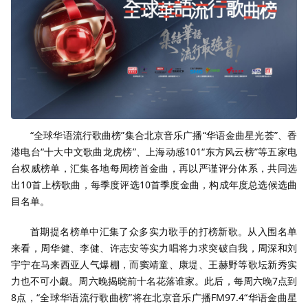
“全球华语流行歌曲榜”集合北京音乐广播“华语金曲星光荟”、香
港电台“十大中文歌曲龙虎榜”、上海动感101“东方风云榜”等五家电
台权威榜单，汇集各地每周榜首金曲，再以严谨评分体系，共同选
出10首上榜歌曲，每季度评选10首季度金曲，构成年度总选候选曲
目名单。
首期提名榜单中汇集了众多实力歌手的打榜新歌。从入围名单
来看，周华健、李健、许志安等实力唱将力求突破自我，周深和刘
宇宁在马来西亚人气爆棚，而窦靖童、康堤、王赫野等歌坛新秀实
力也不可小觑。周六晚揭晓前十名花落谁家。此后，每周六晚7点到
8点，“全球华语流行歌曲榜”将在北京音乐广播FM97.4“华语金曲星