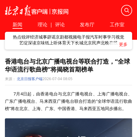
新闻
理论
|
评论
发布厅
工作室
热点
锐评
经济
城事
辟谣
京剧
都视频
电子报
汽车
时事
学习
视觉
艺绽
深读
京味
纸上听
体育
天下
长城
北京民声
北晚在线
香港电台与北京广播电视台等联合打造，“全球
华语流行歌曲榜”将揭晓首期榜单
来源：
北京日报客户端
2026-07-04 08:05
7月4日起，由香港电台与北京广播电视台、上海广播电视台、
广东广播电视台、马来西亚广播电台联合打造的“全球华语流行歌曲
榜”将在北京、上海、广东、中国香港、马来西亚五地同步播出。