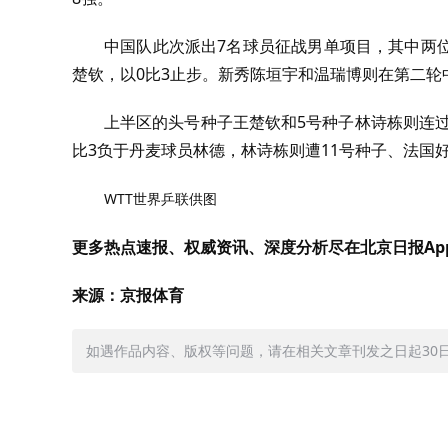
中国队此次派出
7
名球员征战男单项目，其中两
楚钦，以
0
比
3
止步。新秀陈垣宇和温瑞博则在第二轮
上半区的头号种子王楚钦和
5
号种子林诗栋则连
比3负于丹麦球员林德，林诗栋则遭
11
号种子、法国
WTT世界乒联供图
更多热点速报、权威资讯、深度分析尽在北京日报Ap
来源：京报体育
如遇作品内容、版权等问题，请在相关文章刊发之日起30日内与