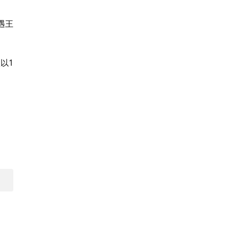
遇王
以1