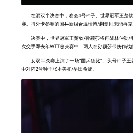
在混双半决赛中，赛会
4
号种子、世界冠军王楚
赛。持外卡参赛的国乒新组合温瑞博
/
蒯曼则未能再克
决赛中，
世界冠军王楚钦
/
孙颖莎将
再战林仲勋
/
次交手即去年
WTT
总决赛中，两人在孙颖莎带伤作战
女双半决赛上演了一场“国乒德比”。头号种子王
中对阵2号种子张本美和/早田希娜。