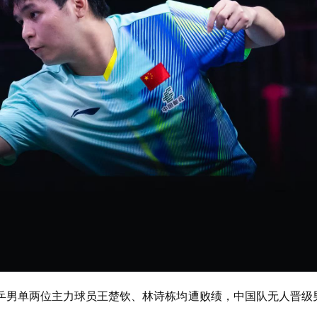
乒男单两位主力球员王楚钦、林诗栋均遭败绩，中国队无人晋级