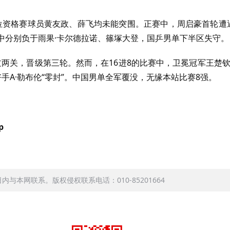
位资格赛球员黄友政、薛飞均未能突围。正赛中，周启豪首轮遭
中分别负于雨果·卡尔德拉诺、篠塚大登，国乒男单下半区失守。
过两关，晋级第三轮。然而，在
16
进
8
的比赛中，卫冕冠军王楚钦
好手
A
·勒布伦“零封”。中国男单全军覆没，无缘本站比赛
8
强。
p
本网联系。版权侵权联系电话：010-85201664