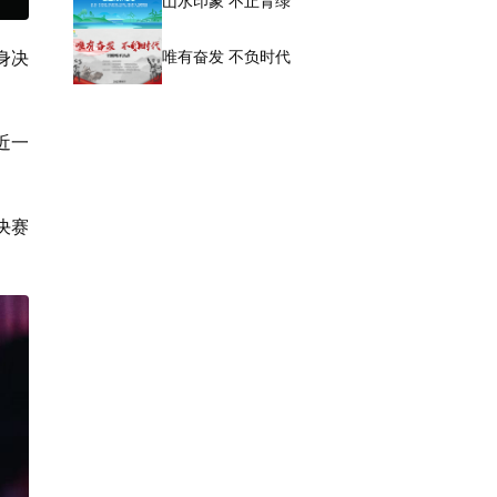
山水印象 不止青绿
身决
唯有奋发 不负时代
近一
决赛