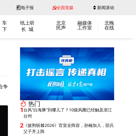
电子报
全国党媒
新闻滚动
 车
纸上听
北京
融媒体
北晚
民声
工作室
在线
 下
长 城
合争
热门
1
台风“白海豚”到哪儿了？10级风圈已经触及浙江
台州
2
《披荆斩棘2026》官宣全阵容，孙楠加入，邵兵
父子齐上阵