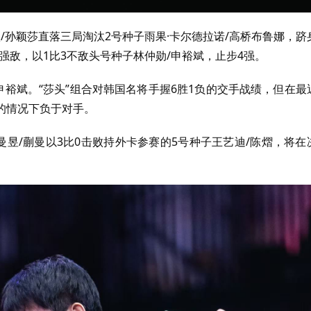
钦
/
孙颖莎直落三局淘汰
2
号种子雨果·卡尔德拉诺
/
高桥布鲁娜，跻
强敌，以
1
比
3
不敌头号种子林仲勋
/
申裕斌，止步4强。
申裕斌。“莎头”组合对韩国名将手握
6
胜
1
负的交手战绩，但在最
的情况下负于对手。
曼昱/蒯曼以3比0击败持外卡参赛的5号种子王艺迪/陈熠，将在