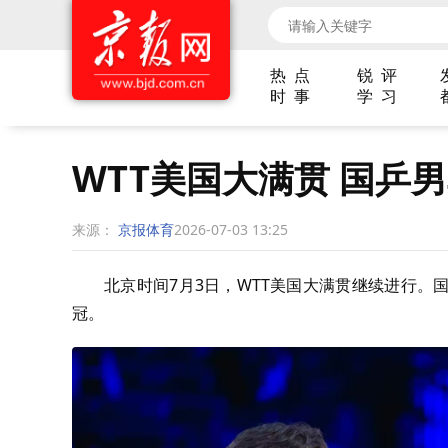
热 点
锐 评
时 事
学 习
WTT美国大满贯 国乒
来源：
京报体育
2026-07-03 13:25
北京时间
7
月
3
日，
WTT
美国大满贯继续进行。
冠。