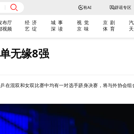
有AI
辟谣专区
发布厅
经 济
城 事
视 觉
京 剧
汽
都视频
艺 绽
深 读
京 味
体 育
天
男单无缘8强
国乒在混双和女双比赛中均有一对选手跻身决赛，将与外协会组