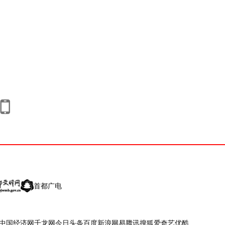
首都广电
中国经济网
千龙网
今日头条
百度
新浪
网易
腾讯
搜狐
爱奇艺
优酷