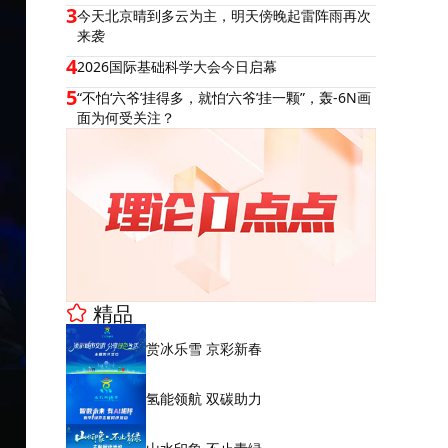
3
今天北京晴到多云为主，明天傍晚起雷阵雨再次
来袭
4
2026国际基础科学大会今日启幕
5
“不怕‘六爷’挂得多，就怕‘六爷’挂一颗”，轰-6N画
面为何受关注？
精品
赏冰乐雪 京彩新春
氢能领航 双碳助力