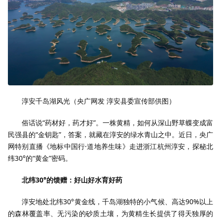
淳安千岛湖风光（央广网发 淳安县委宣传部供图）
俗话说“药材好，药才好”。一株黄精，如何从深山野草蝶变成富
民强县的“金钥匙”，答案，就藏在淳安的绿水青山之中。近日，央广
网特别直播《地标中国行·道地养生味》走进浙江杭州淳安，探秘北
纬30°的“黄金”密码。
北纬30°的馈赠：好山好水育好药
淳安地处北纬30°黄金线，千岛湖独特的小气候、高达90%以上
的森林覆盖率、无污染的砂质土壤，为黄精生长提供了得天独厚的