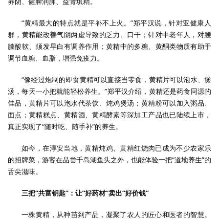
养阴、健脾润肺、益肾填精。
“黄精最大的特点就是平补不上火。”郑平汉说，针对亚健康人
群，黄精能改善气阴两虚导致的乏力、口干；针对中老年人，对腰
膝酸软、须发早白有调养作用；黄精中的多糖、黄酮类物质有助于
调节血糖、血脂，增强免疫力。
“像经过炮制的即食黄精可以直接当零食，黄精片可以泡水、煲
汤，每天一小把就能轻松养生。”郑平汉介绍，黄精还是药食同源的
佳品，黄精片可以泡水代茶饮、炖鸡煲汤；黄精粉可以加入粥品、
面点；黄精糕点、黄精酒、黄精酵素等深加工产品也已陆续上市，
真正实现了“随时吃、随手补”的养生。
如今，在淳安当地，黄精炖鸡、黄精红烧肉已成为不少农家乐
的招牌菜，游客在品尝千岛湖鱼头之外，也能体验一把“道地养生”的
舌尖滋味。
三把“共富钥匙”：让“好药材”卖出“好价钱”
一株黄精，从种苗到产品，凝聚了农人的匠心和医者的智慧。