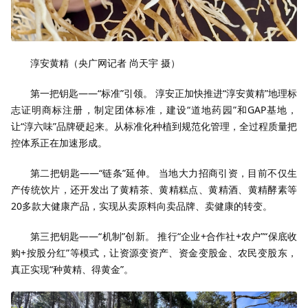
淳安黄精（央广网记者 尚天宇 摄）
第一把钥匙——“标准”引领。 淳安正加快推进“淳安黄精”地理标
志证明商标注册，制定团体标准，建设“道地药园”和GAP基地，
让“淳六味”品牌硬起来。从标准化种植到规范化管理，全过程质量把
控体系正在加速形成。
第二把钥匙——“链条”延伸。 当地大力招商引资，目前不仅生
产传统饮片，还开发出了黄精茶、黄精糕点、黄精酒、黄精酵素等
20多款大健康产品，实现从卖原料向卖品牌、卖健康的转变。
第三把钥匙——“机制”创新。 推行“企业+合作社+农户”“保底收
购+按股分红”等模式，让资源变资产、资金变股金、农民变股东，
真正实现“种黄精、得黄金”。