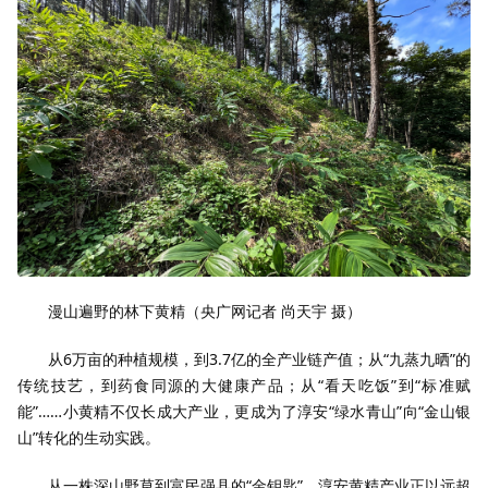
漫山遍野的林下黄精（央广网记者 尚天宇 摄）
从6万亩的种植规模，到3.7亿的全产业链产值；从“九蒸九晒”的
传统技艺，到药食同源的大健康产品；从“看天吃饭”到“标准赋
能”……小黄精不仅长成大产业，更成为了淳安“绿水青山”向“金山银
山”转化的生动实践。
从一株深山野草到富民强县的“金钥匙”，淳安黄精产业正以远超