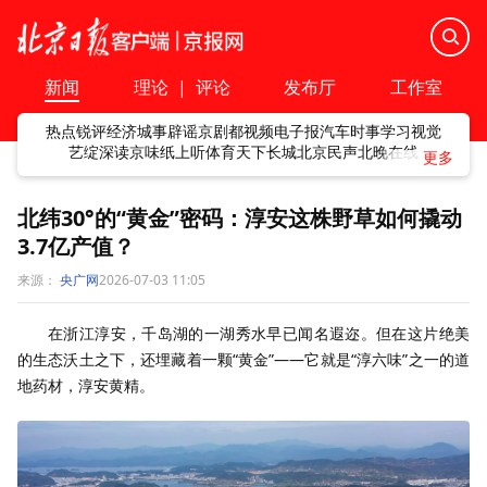
新闻
理论
|
评论
发布厅
工作室
热点
锐评
经济
城事
辟谣
京剧
都视频
电子报
汽车
时事
学习
视觉
艺绽
深读
京味
纸上听
体育
天下
长城
北京民声
北晚在线
北纬30°的“黄金”密码：淳安这株野草如何撬动
3.7亿产值？
来源：
央广网
2026-07-03 11:05
在浙江淳安，千岛湖的一湖秀水早已闻名遐迩。但在这片绝美
的生态沃土之下，还埋藏着一颗“黄金”——它就是“淳六味”之一的道
地药材，淳安黄精。