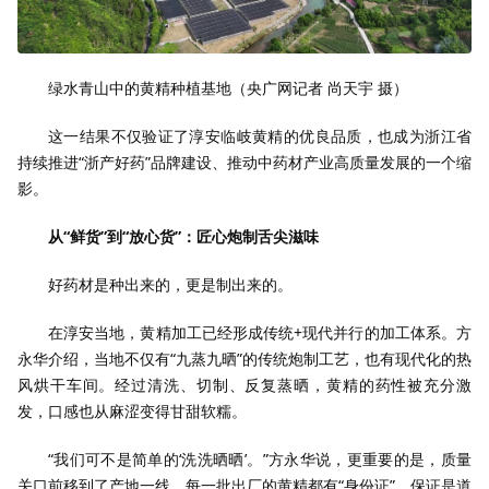
绿水青山中的黄精种植基地（央广网记者 尚天宇 摄）
这一结果不仅验证了淳安临岐黄精的优良品质，也成为浙江省
持续推进“浙产好药”品牌建设、推动中药材产业高质量发展的一个缩
影。
从“鲜货”到“放心货”：匠心炮制舌尖滋味
好药材是种出来的，更是制出来的。
在淳安当地，黄精加工已经形成传统+现代并行的加工体系。方
永华介绍，当地不仅有“九蒸九晒”的传统炮制工艺，也有现代化的热
风烘干车间。经过清洗、切制、反复蒸晒，黄精的药性被充分激
发，口感也从麻涩变得甘甜软糯。
“我们可不是简单的‘洗洗晒晒’。”方永华说，更重要的是，质量
关口前移到了产地一线，每一批出厂的黄精都有“身份证”，保证是道