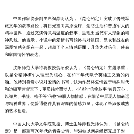
中国作家协会副主席阎晶明认为，《昆仑约定》突破了传统军
旅文学的叙事路径，将目光投向高原医疗、边防生活和普通军人的
精神世界，通过充满诗意与温度的叙事，呈现出当代军人形象的精
神风貌。他表示，小说中的爱情书写始终与对祖国、昆仑和战友的
深厚情感交织在一起，超越了个人情感层面，升华为对信仰、使命
和家国情怀的表达。
沈阳师范大学特聘教授贺绍俊认为，《昆仑约定》主题厚重，
以昆仑精神和军人理想为核心，在和平年代赋予英雄主义新的内
涵。他特别赞赏小说对爱情的书写，认为作品将爱情置于特殊时代
和边疆军营背景下，更显纯粹而动人。小说的“信物叙事”独具匠心，
以弹片、书签、梳子等“信物”串联人物情感，在细节中展现人物命运
与精神世界，使普通物件具有深厚的情感力量，体现了毕淑敏成熟
的艺术创造。
中国人民大学文学院教授、博士生导师程光炜认为，《昆仑约
定》是一部重写70年代的青春史诗。毕淑敏以亲身经历完成了对一