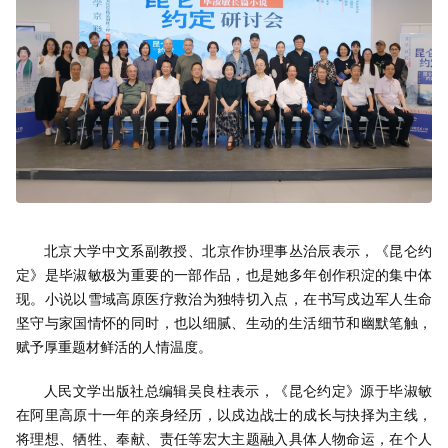
北京大学中文系副教授、北京作协理事丛治辰表示，《昆仑约
定》是毕淑敏极为重要的一部作品，也是她多年创作积淀的集中体
现。小说以雪域高原医疗救治为独特切入点，在书写戍边军人生命
坚守与家国情怀的同时，也以细腻、生动的生活细节和幽默笔触，
赋予厚重题材鲜活的人情温度。
人民文学出版社总编辑吴良柱表示，《昆仑约定》源于毕淑敏
在阿里高原十一年的亲身经历，以戍边战士的成长与抉择为主线，
将理想、牺牲、奉献、责任等宏大主题融入具体人物命运，在个人