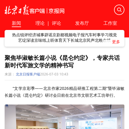
新闻
理论
|
评论
发布厅
工作室
热点
锐评
经济
城事
辟谣
京剧
都视频
电子报
汽车
时事
学习
视觉
艺绽
深读
京味
纸上听
体育
天下
长城
北京民声
北晚在线
聚焦毕淑敏长篇小说《昆仑约定》，专家共话
新时代军旅文学的精神书写
来源：
北京日报客户端
2026-07-03 10:43
“文学京彩季——北京作家2026精品研推工程第二期”暨毕淑敏
长篇小说《昆仑约定》研讨会日前在北京市文联艺术工坊举行。