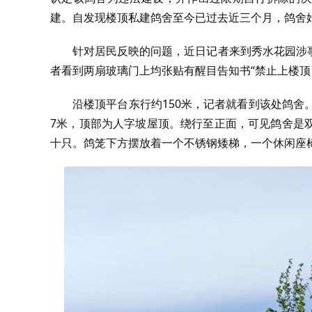
建。自发现楼顶私建鸽舍至今已过去近三个月，鸽舍
针对居民反映的问题，近日记者来到秀水花园涉
者看到两扇玻璃门上均张贴有醒目告知书“禁止上楼顶
沿楼顶平台东行约150米，记者就看到该处鸽舍
7米，顶部为人字坡屋顶。绕行至正面，可见鸽舍是
十只。鸽笼下方摆放着一个不锈钢矮梯，一个休闲座