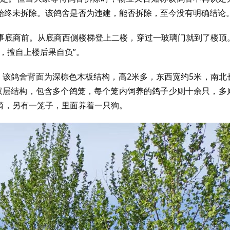
始终未拆除。该鸽舍是否为违建，能否拆除，至今没有明确结论
事底商前。从底商西侧楼梯登上二楼，穿过一玻璃门就到了楼顶
，擅自上楼后果自负”。
。该鸽舍背面为深棕色木板结构，高2米多，东西宽约5米，南北
双层结构，包含多个鸽笼，每个笼内饲养的鸽子少则十余只，多
椅，另有一笼子，里面养着一只狗。