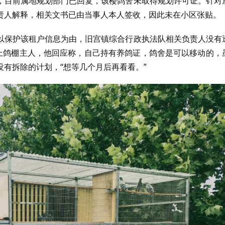
，目前属地规划部门已回复，该楼鸽舍未取得规划许可证。针对
责人解释，相关文书已由当事人本人签收，因此未在小区张贴。
以保护该租户信息为由，旧宫镇综合行政执法队相关负责人没有
系上鸽棚主人，他回应称，自己持有养鸽证，鸽舍是可以移动的，
有拆除的计划，“想等几个月后再看看。”