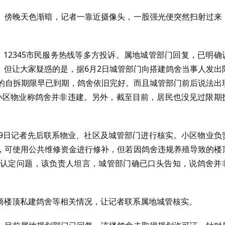
。傍晚天色渐暗，记者一靠近摄像头，一股强光便突然扫射过来
12345市民服务热线等多方投诉。属地城管部门回复，已明确
。但让大家疑惑的是，据6月2日城管部门向搭建鸽舍当事人发出
日的自拆期限早已到期，鸽舍依旧完好。而且城管部门前后说法出
小区物业称鸽舍并非违建。另外，截至目前，居民也没见过限期
29日记者先后联系物业、社区及城管部门进行核实。小区物业负
，可使用公共维修资金进行修补，但若因鸽舍违规养殖导致的楼
认定问题，该负责人坦言，城管部门确已口头告知，说鸽舍并
商楼顶私建鸽舍等相关情况，让记者联系属地城管核实。