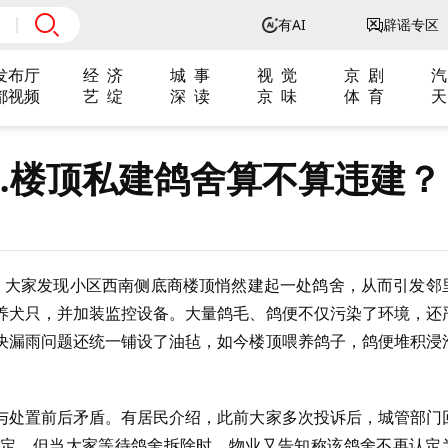
有AI
辟谣专区
发布厅
经 济
城 事
视 觉
京 剧
汽
都视频
艺 绽
深 读
京 味
体 育
天
…楼顶私建鸽舍算不算违建？
，大家发现小区西南侧底商楼顶悄然建起一处鸽舍，从而引发邻
养犬只，并加装监控设备。大量鸽毛、鸽便不仅污染了环境，还
决漏雨问题还统一铺设了油毡，如今楼顶喂养鸽子，鸽便堆积浸
与处置前后矛盾。有居民介绍，此前大家多次投诉后，城管部门
定。但当大家等待鸽舍拆除时，物业又告知称该鸽舍不再认定