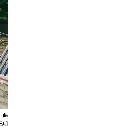
、临
已明