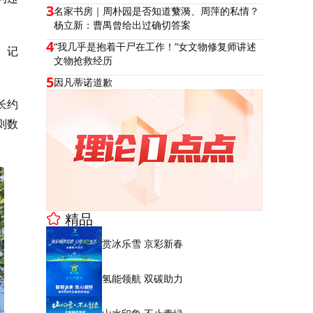
3
名家书房｜周朴园是否知道蘩漪、周萍的私情？
。
杨立新：曹禺曾给出过确切答案
4
“我几乎是抱着干尸在工作！”女文物修复师讲述
。记
文物抢救经历
5
因凡蒂诺道歉
长约
则数
精品
赏冰乐雪 京彩新春
氢能领航 双碳助力