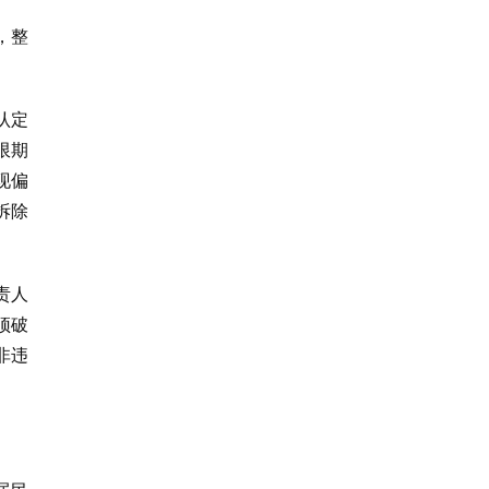
，整
认定
限期
现偏
拆除
责人
顶破
非违