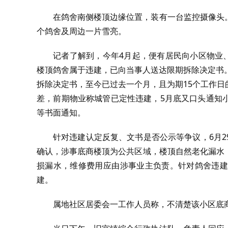
在鸽舍南侧楼顶边缘位置，装有一台监控摄像头
个鸽舍及周边一片雪亮。
记者了解到，今年4月起，便有居民向小区物业、
楼顶鸽舍属于违建，已向当事人送达限期拆除决定书
拆除决定书，至今已过去一个月，且为期15个工作
差，前期物业称城管已定性违建，5月底又口头通知
等书面通知。
针对违建认定反复、文书是否公示等争议，6月
确认，涉事底商楼顶为公共区域，楼顶自然老化漏水
损漏水，维修费用应由涉事业主负责。针对鸽舍违建
建。
属地社区居委会一工作人员称，不清楚该小区底