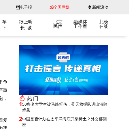
电子报
全国党媒
新闻滚动
 车
纸上听
北京
融媒体
北晚
民声
工作室
在线
 下
长 城
里争
严重
热门
泡，
1
50多名大学生被马蜂蜇伤，蓝天救援队进山清除
蜂巢
2
中国是否计划在太平洋海底开采稀土？外交部回
回复
应
为违