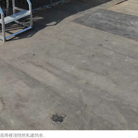
底商楼顶悄然私建鸽舍。