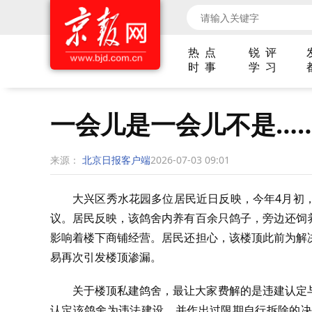
热 点
锐 评
时 事
学 习
一会儿是一会儿不是…
来源：
北京日报客户端
2026-07-03 09:01
大兴区秀水花园多位居民近日反映，今年4月初
议。居民反映，该鸽舍内养有百余只鸽子，旁边还饲
影响着楼下商铺经营。居民还担心，该楼顶此前为解
易再次引发楼顶渗漏。
关于楼顶私建鸽舍，最让大家费解的是违建认定
认定该鸽舍为违法建设，并作出过限期自行拆除的决