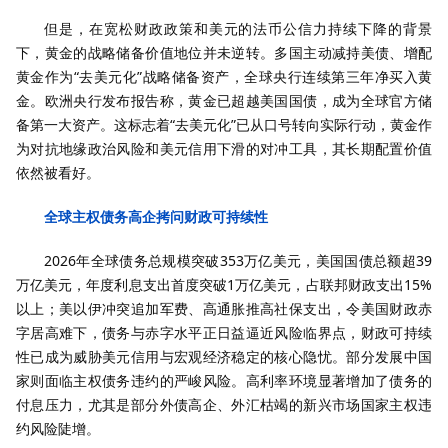
但是，在宽松财政政策和美元的法币公信力持续下降的背景
下，黄金的战略储备价值地位并未逆转。多国主动减持美债、增配
黄金作为“去美元化”战略储备资产，全球央行连续第三年净买入黄
金。欧洲央行发布报告称，黄金已超越美国国债，成为全球官方储
备第一大资产。这标志着“去美元化”已从口号转向实际行动，黄金作
为对抗地缘政治风险和美元信用下滑的对冲工具，其长期配置价值
依然被看好。
全球主权债务高企拷问财政可持续性
2026年全球债务总规模突破353万亿美元，美国国债总额超39
万亿美元，年度利息支出首度突破1万亿美元，占联邦财政支出15%
以上；美以伊冲突追加军费、高通胀推高社保支出，令美国财政赤
字居高难下，债务与赤字水平正日益逼近风险临界点，财政可持续
性已成为威胁美元信用与宏观经济稳定的核心隐忧。部分发展中国
家则面临主权债务违约的严峻风险。高利率环境显著增加了债务的
付息压力，尤其是部分外债高企、外汇枯竭的新兴市场国家主权违
约风险陡增。