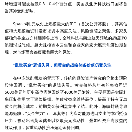
球增速可能被拉低0.3—0.4个百分点，美国及亚洲科技出口国将首
当其冲受到影响。
SpaceX刚完成史上规模最大的IPO（首次公开募股），其高估
值和大规模融资引发市场资本高度关注，风险也随之聚集。多家头
部独角兽企业亦相继筹备上市，全球科技与商业航天领域的超级IPO
浪潮渐成气候。超大规模资本云集和企业家的宏大愿景能否如期兑
现，对市场而言都蕴藏着巨大的风险。
“乱世买金”逻辑失灵，但黄金的战略储备价值仍受关注
在中东战乱频发的背景下，传统的避险资产黄金的价格出现阶
段性回调，“乱世买金”的逻辑失灵。黄金价格从年初的每盎司近
5600美元的历史高位震荡回落至4000美元附近。主要原因是实际利
率压制作用大于避险提振。美债收益率维持高位，提高了持有无息
黄金的机会成本，前期黄金获利盘集中了结。此外，海峡封锁导致
能源短缺，“买金主力”（土耳其等）为应对能源进口支出与本币贬值
压力，被动出售黄金储备以换取美元流动性。叠加AI资产高收益的
虹吸作用，多重流动性挤压短期金价回调。