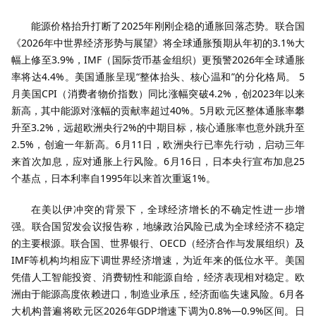
能源价格抬升打断了2025年刚刚企稳的通胀回落态势。联合国
《2026年中世界经济形势与展望》将全球通胀预期从年初的3.1%大
幅上修至3.9%，IMF（国际货币基金组织）更预警2026年全球通胀
率将达4.4%。美国通胀呈现“整体抬头、核心温和”的分化格局。 5
月美国CPI（消费者物价指数）同比涨幅突破4.2%，创2023年以来
新高，其中能源对涨幅的贡献率超过40%。5月欧元区整体通胀率攀
升至3.2%，远超欧洲央行2%的中期目标，核心通胀率也意外跳升至
2.5%，创逾一年新高。6月11日，欧洲央行已率先行动，启动三年
来首次加息，应对通胀上行风险。6月16日，日本央行宣布加息25
个基点，日本利率自1995年以来首次重返1%。
在美以伊冲突的背景下，全球经济增长的不确定性进一步增
强。联合国贸发会议报告称，地缘政治风险已成为全球经济不稳定
的主要根源。联合国、世界银行、OECD（经济合作与发展组织）及
IMF等机构均相应下调世界经济增速，为近年来的低位水平。美国
凭借人工智能投资、消费韧性和能源自给，经济表现相对稳定。欧
洲由于能源高度依赖进口，制造业承压，经济面临失速风险。6月各
大机构普遍将欧元区2026年GDP增速下调为0.8%—0.9%区间。日