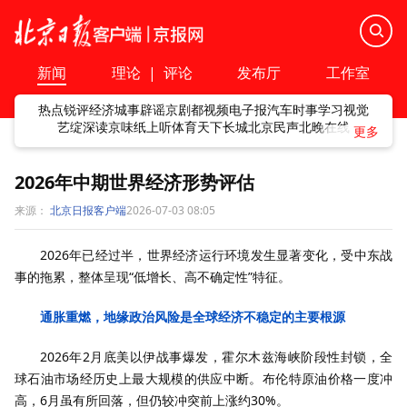
新闻
理论
|
评论
发布厅
工作室
热点
锐评
经济
城事
辟谣
京剧
都视频
电子报
汽车
时事
学习
视觉
艺绽
深读
京味
纸上听
体育
天下
长城
北京民声
北晚在线
2026年中期世界经济形势评估
来源：
北京日报客户端
2026-07-03 08:05
2026年已经过半，世界经济运行环境发生显著变化，受中东战
事的拖累，整体呈现“低增长、高不确定性”特征。
通胀重燃，地缘政治风险是全球经济不稳定的主要根源
2026年2月底美以伊战事爆发，霍尔木兹海峡阶段性封锁，全
球石油市场经历史上最大规模的供应中断。布伦特原油价格一度冲
高，6月虽有所回落，但仍较冲突前上涨约30%。