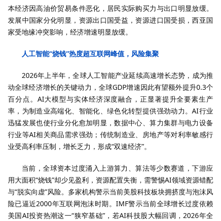
本经济因高油价贸易条件恶化，居民实际购买力与出口明显放缓。
发展中国家分化明显，资源出口国受益，资源进口国受损，西亚国
家受地缘冲突影响，经济增速明显放缓。
人工智能“烧钱”热度超互联网峰值，风险集聚
2026年上半年，全球人工智能产业延续高速增长态势，成为推
动全球经济增长的关键动力，全球GDP增速因此有望额外提升0.3个
百分点。AI大模型与实体经济深度融合，正显著提升全要素生产
率，为制造业高端化、智能化、绿色化转型提供强劲动力。AI行业
迅猛发展也使行业分化愈加明显，数据中心、算力集群与电力设备
行业等AI相关商品需求强劲；传统制造业、房地产等对利率敏感行
业受高利率压制，增长乏力，形成“双速经济”。
当前，全球资本过度涌入上游算力、算法等少数赛道，下游应
用大面积“烧钱”却少见盈利，资源配置失衡，需警惕AI领域资源错配
与“脱实向虚”风险。多家机构警示当前美股科技板块拥挤度与泡沫风
险已逼近2000年互联网泡沫时期。IMF警示当前全球增长过度依赖
美国AI投资热潮这一“狭窄基础”，若AI科技股大幅回调，2026年全