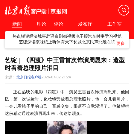
新闻
理论
|
评论
发布厅
工作室
热点
锐评
经济
城事
辟谣
京剧
都视频
电子报
汽车
时事
学习
视觉
艺绽
深读
京味
纸上听
体育
天下
长城
北京民声
北晚在线
艺绽 | 《四渡》中王雷首次饰演周恩来：造型
时看着总理照片泪目
来源：
北京日报客户端
2026-07-02 21:24
正在热映的电影《四渡》中，演员王雷首次饰演周恩来。他回
忆，第一次试妆时，化妆镜旁放着总理老照片，他一会儿看照片，
一会儿看镜子里的自己，百感交集，眼眶不自觉湿润了。他希望把
这份感动通过表演再现出来，传达给观众。