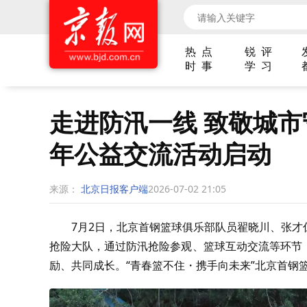
热 点
锐 评
时 事
学 习
走进防汛一线 致敬城市
年公益交流活动启动
来源：
北京日报客户端
2026-07-02 21:05
7月2日，北京首钢篮球俱乐部队员翟晓川、张
抢险大队，通过防汛抢险参观、篮球互动交流等环节
励、共同成长。“青春篮不住・携手向未来”北京首钢