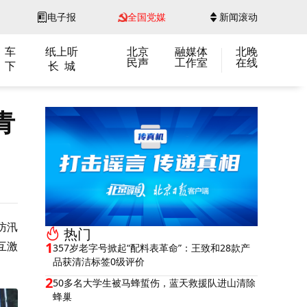
电子报
全国党媒
新闻滚动
 车
纸上听
北京
融媒体
北晚
民声
工作室
在线
 下
长 城
青
防汛
热门
互激
1
357岁老字号掀起“配料表革命”：王致和28款产
品获清洁标签0级评价
2
50多名大学生被马蜂蜇伤，蓝天救援队进山清除
蜂巢