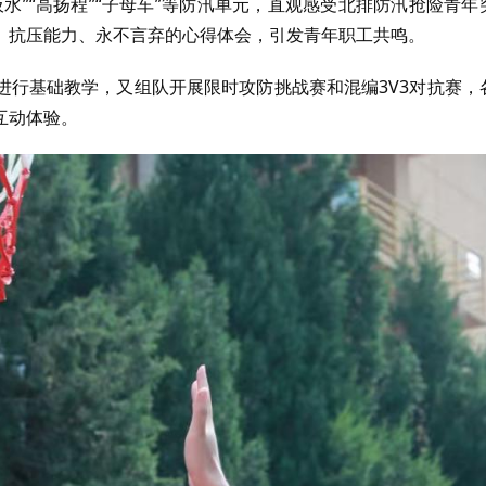
水”“高扬程”“子母车”等防汛单元，直观感受北排防汛抢险青年
、抗压能力、永不言弃的心得体会，引发青年职工共鸣。
进行基础教学，又组队开展限时攻防挑战赛和混编3V3对抗赛，
互动体验。