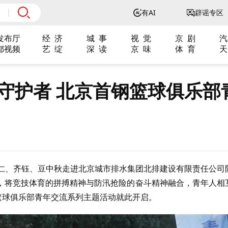
有AI
辟谣专区
发布厅
经 济
城 事
视 觉
京 剧
汽
都视频
艺 绽
深 读
京 味
体 育
天
守护者 北京首钢篮球俱乐部
才仁、齐钰、豆中秋走进北京城市排水集团北排建设有限责任公司
，将竞技体育的拼搏精神与防汛抢险的奋斗精神融合，青年人相
篮球俱乐部青年交流系列主题活动就此开启。