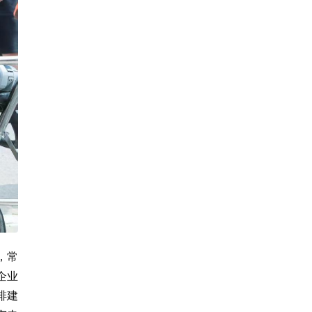
，常
企业
排建