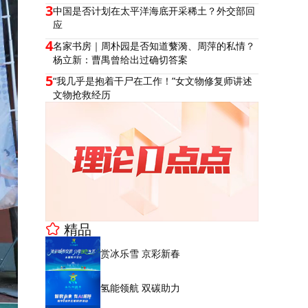
3
中国是否计划在太平洋海底开采稀土？外交部回
应
4
名家书房｜周朴园是否知道蘩漪、周萍的私情？
杨立新：曹禺曾给出过确切答案
5
“我几乎是抱着干尸在工作！”女文物修复师讲述
文物抢救经历
精品
赏冰乐雪 京彩新春
氢能领航 双碳助力