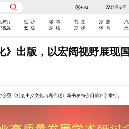
有AI
辟谣专区
发布厅
经 济
城 事
视 觉
京 剧
汽
都视频
艺 绽
深 读
京 味
体 育
天
化》出版，以宏阔视野展现
讨会暨《社会主义文化与现代化》新书发布会日前在京举行。