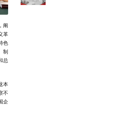
，阐
义革
特色
、制
和总
这本
察不
国企