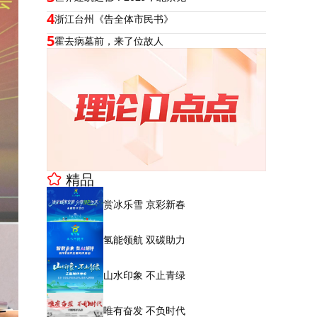
4
浙江台州《告全体市民书》
5
霍去病墓前，来了位故人
精品
赏冰乐雪 京彩新春
氢能领航 双碳助力
山水印象 不止青绿
唯有奋发 不负时代