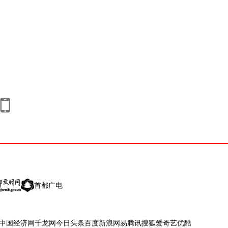
首都广电
中国经济网
千龙网
今日头条
百度
新浪
网易
腾讯
搜狐
爱奇艺
优酷