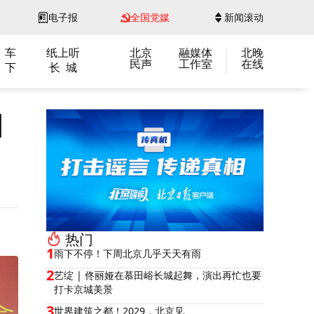
电子报
全国党媒
新闻滚动
 车
纸上听
北京
融媒体
北晚
民声
工作室
在线
 下
长 城
国
热门
1
雨下不停！下周北京几乎天天有雨
2
艺绽 | 佟丽娅在慕田峪长城起舞，演出再忙也要
打卡京城美景
3
世界建筑之都！2029，北京见