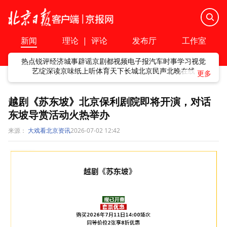
新闻
理论
|
评论
发布厅
工作室
热点
锐评
经济
城事
辟谣
京剧
都视频
电子报
汽车
时事
学习
视觉
艺绽
深读
京味
纸上听
体育
天下
长城
北京民声
北晚在线
越剧《苏东坡》北京保利剧院即将开演，对话
东坡导赏活动火热举办
来源：
大戏看北京资讯
2026-07-02 12:42