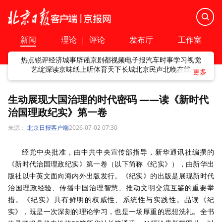
新闻
理论
|
评论
发布厅
工作室
热点
锐评
经济
城事
辟谣
京剧
都视频
电子报
汽车
时事
学习
视觉
艺绽
深读
京味
纸上听
体育
天下
长城
北京民声
北晚在线
生动展现大国治理的时代密码 ——读《新时代
治国理政纪实》第一卷
来源：
北京日报客户端
2026-07-02 07:30
经党中央批准，由中共中央宣传部指导，新华通讯社编撰的
《新时代治国理政纪实》第一卷（以下简称《纪实》），由新华出
版社以中英文面向海内外出版发行。《纪实》的出版是展现新时代
治国理政经验、传播中国治理智慧、推动文明交流互鉴的重要举
措。《纪实》具有鲜明的权威性、系统性与实践性。品读《纪
实》，既是一次深刻的理论学习，也是一场厚重的思想洗礼。全书