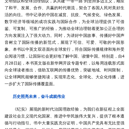
文明倡议和全球治理倡议，从共建“一带一路”到坚持多边主义，顺应
了和平、发展、合作、共赢的时代潮流，契合了各国人民对美好生
活的向往。书中记录的中国在减贫、抗疫、气候变化、绿色发展、
数字经济等领域的成功实践与国际合作，为全球治理提供了可借
鉴、可复制、可推广的经验，为推动全球治理朝着更加公正合理的
方向发展注入了强大动力。同时，为讲好中国故事、传播好中国声
音树立了国际传播的新范式，展现了可信、可爱、可敬的中国形
象。本书以中英文双语面向全球发行，符合国际传播规律和海外受
众阅读习惯，让国际社会更好地了解中国、读懂中国。特别是，自4
月28日起，本书英文版在新华网开设专题专栏，以每周连载形式面
向全球读者推出，借助互联网的传播优势，突破地域、时间限制，
让全球网民能够便捷阅读，实现常态化、全球化、大众化传播，进
一步扩大了国际传播覆盖面。
历史照亮未来，奋斗成就伟业
《纪实》展现的新时代治国理政经验，为我们在新征程上全面
建设社会主义现代化国家、推进中华民族伟大复兴，提供了根本遵
循与行动指引。书中大量实践充分证明，中国共产党具有无比坚强