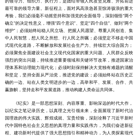
的领导力、组织力、执行力，是团结带领人民攻坚克难、开拓前进
最可靠的领导力量。新征程上，面对风高浪急甚至惊涛骇浪的重大
考验，我们必须毫不动摇坚持和加强党的全面领导，深刻领悟“两个
确立”的决定性意义，增强“四个意识”、坚定“四个自信”、做到“两个
维护”；必须始终站稳人民立场、把握人民愿望、尊重人民创造、集
中人民智慧，想人民之所想、行人民之所嘱；必须坚定不移走中国
式现代化道路，不断解放和发展社会生产力、持续壮大综合国力；
必须聚焦全面建设社会主义现代化国家的重大问题、人民群众反映
强烈的突出问题，持续推进重要领域和关键环节改革，推进国家治
理体系和治理能力现代化；必须时刻保持解决大党独有难题的清醒
和坚定，坚持全面从严治党，推进党的建设；必须始终站在历史正
确的一边、站在人类文明进步的一边，高举和平、发展、合作、共
赢旗帜，坚持走和平发展道路，推动构建人类命运共同体。
《纪实》是一部思想深刻、内容厚重、影响深远的时代大作，
以纪实之笔记录历史，以真理之光引领未来，全面展现了新时代治
国理政的伟大实践、辉煌成就、宝贵经验，深刻诠释了习近平新时
代中国特色社会主义思想的真理力量和实践伟力，为我们奋进新征
程、建功新时代提供了强大思想指引和精神动力，为人类探索现代