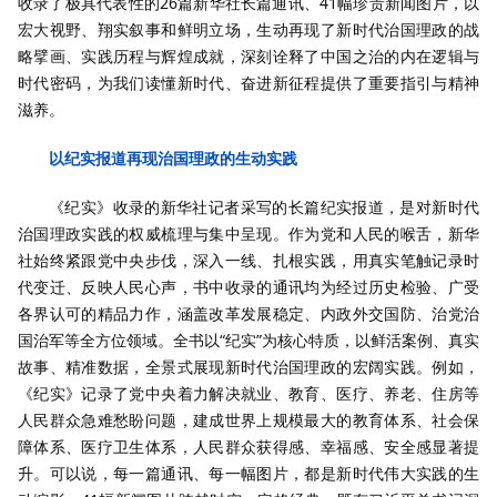
收录了极具代表性的26篇新华社长篇通讯、41幅珍贵新闻图片，以
宏大视野、翔实叙事和鲜明立场，生动再现了新时代治国理政的战
略擘画、实践历程与辉煌成就，深刻诠释了中国之治的内在逻辑与
时代密码，为我们读懂新时代、奋进新征程提供了重要指引与精神
滋养。
以纪实报道再现治国理政的生动实践
《纪实》收录的新华社记者采写的长篇纪实报道，是对新时代
治国理政实践的权威梳理与集中呈现。作为党和人民的喉舌，新华
社始终紧跟党中央步伐，深入一线、扎根实践，用真实笔触记录时
代变迁、反映人民心声，书中收录的通讯均为经过历史检验、广受
各界认可的精品力作，涵盖改革发展稳定、内政外交国防、治党治
国治军等全方位领域。全书以“纪实”为核心特质，以鲜活案例、真实
故事、精准数据，全景式展现新时代治国理政的宏阔实践。例如，
《纪实》记录了党中央着力解决就业、教育、医疗、养老、住房等
人民群众急难愁盼问题，建成世界上规模最大的教育体系、社会保
障体系、医疗卫生体系，人民群众获得感、幸福感、安全感显著提
升。可以说，每一篇通讯、每一幅图片，都是新时代伟大实践的生