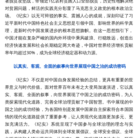
署脱贫攻坚战，带领近1亿农村贫困人口全部脱贫，历史性地解决绝
对贫困问题，鲜活的实践充分彰显了马克思主义政党的根本政治立
场。《纪实》以无可辩驳的事实、震撼人心的成就，深刻印证了习
近平新时代中国特色社会主义思想是引领中国、影响世界的科学真
理，是新时代中国发展进步的根本思想旗帜。在这一思想指引下，
中国才能在复杂严峻的国内外环境中乘风破浪、行稳致远，创造出
经济快速发展和社会长期稳定两大奇迹，中国对世界经济增长贡献
率年均超过30%，成为全球经济稳定器和动力源。
以
真实、客观、全面的叙事向世界展现中国之治的成功密码
《纪实》不仅是对中国自身发展经验的总结，更具有重要的世
界意义与时代价值。面对世界百年未有之大变局加速演进，它以真
实、客观、全面的叙事，向世界展现了中国之治的成功密码，为人
类探索现代化道路、完善全球治理贡献了中国智慧。书中展现的中
国之治的成功经验，为各国特别是发展中国家自主探索符合本国国
情的现代化道路提供了重要参考，让人类现代化道路更加多元、更
加充满活力。《纪实》系统呈现了中国参与全球治理的理念与实
践，从构建人类命运共同体到全球发展倡议、全球安全倡议、全球