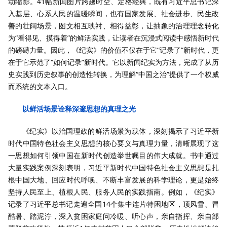
动缩影。41幅新闻图片跨越时空、定格经典，既有习近平总书记深
入基层、心系人民的温暖瞬间，也有国家发展、社会进步、民生改
善的壮阔场景，图文相互映衬、相得益彰，让抽象的治理理念转化
为“看得见、摸得着”的鲜活实践，让读者在沉浸式阅读中感悟新时代
的磅礴力量。因此，《纪实》的价值不仅在于它“记录了”新时代，更
在于它示范了“如何记录”新时代。它以新闻纪实为方法，完成了从历
史实践到历史叙事的创造性转换，为理解“中国之治”提供了一个权威
而系统的文本入口。
以鲜活场景诠释深邃思想的真理之光
《纪实》以治国理政的鲜活场景为载体，深刻揭示了习近平新
时代中国特色社会主义思想的核心要义与真理力量，清晰展现了这
一思想如何引领中国在新时代创造举世瞩目的伟大成就。书中通过
大量实践案例深刻表明，习近平新时代中国特色社会主义思想是扎
根中国大地、回应时代呼唤、不断丰富发展的科学理论，更是始终
坚持人民至上、植根人民、服务人民的实践指南。例如，《纪实》
记录了习近平总书记走遍全国14个集中连片特困地区，顶风雪、冒
酷暑、踏泥泞，深入贫困家庭问冷暖、听心声，亲自指挥、亲自部