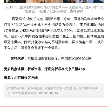
2018年，国家博物馆举行“伟大的变革——庆祝改革开放40周年大
型展览”，吸引了众多参观者。庞铮铮摄
“凤冠模式”撬动了文创消费新市场。今年，国博为马年春节量身
打造的“黑马”系列文创成为不少消费者的必选品。“李静训和她的时
代”开展后，43款系列文创俘获了观展人群的心，部分款式上架就断
货。在前不久举办的首届中国新文创市集上，国博推出的孝端皇后
凤冠冰淇淋、闹蛾扑花冰箱贴与慕斯蛋糕等，再次萌趣出圈……或许
不久之后，国博又会迎来下一个爆款。
资料来源：
京报集团图文数据库、中国国家博物馆官网
更多热点速报、权威资讯、深度分析尽在北京日报App
来源：北京日报客户端
如遇作品内容、版权等问题，请在相关文章刊发之日起30日内与本网联
系。版权侵权联系电话：010-85201664