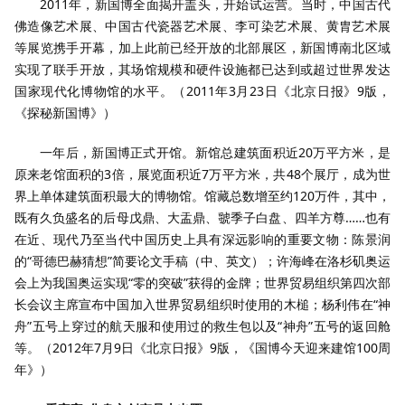
2011年，新国博全面揭开盖头，开始试运营。当时，中国古代
佛造像艺术展、中国古代瓷器艺术展、李可染艺术展、黄胄艺术展
等展览携手开幕，加上此前已经开放的北部展区，新国博南北区域
实现了联手开放，其场馆规模和硬件设施都已达到或超过世界发达
国家现代化博物馆的水平。（2011年3月23日《北京日报》9版，
《探秘新国博》）
一年后，新国博正式开馆。新馆总建筑面积近20万平方米，是
原来老馆面积的3倍，展览面积近7万平方米，共48个展厅，成为世
界上单体建筑面积最大的博物馆。馆藏总数增至约120万件，其中，
既有久负盛名的后母戊鼎、大盂鼎、虢季子白盘、四羊方尊……也有
在近、现代乃至当代中国历史上具有深远影响的重要文物：陈景润
的“哥德巴赫猜想”简要论文手稿（中、英文）；许海峰在洛杉矶奥运
会上为我国奥运实现“零的突破”获得的金牌；世界贸易组织第四次部
长会议主席宣布中国加入世界贸易组织时使用的木槌；杨利伟在“神
舟”五号上穿过的航天服和使用过的救生包以及“神舟”五号的返回舱
等。（2012年7月9日《北京日报》9版，《国博今天迎来建馆100周
年》）