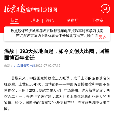
新闻
理论
|
评论
发布厅
工作室
热点
锐评
经济
城事
辟谣
京剧
都视频
电子报
汽车
时事
学习
视觉
艺绽
深读
京味
纸上听
体育
天下
长城
北京民声
北晚在线
温故 | 293天拔地而起，如今文创火出圈，回望
国博百年变迁
来源：
北京日报客户端
2026-07-02 07:15
暑期到来，中国国家博物馆进入旺季，成千上万的游客慕名前
往参观。上世纪50年代，国博前身——中国历史博物馆和中国革命
博物馆，只用了293天便屹立在天安门广场东侧。进入新世纪后，两
馆合二为一，并进行了改扩建，成为世界上单体建筑面积最大的博
物馆。如今，国博里的“看家宝”化身文创产品，在文旅热潮中火出了
圈。