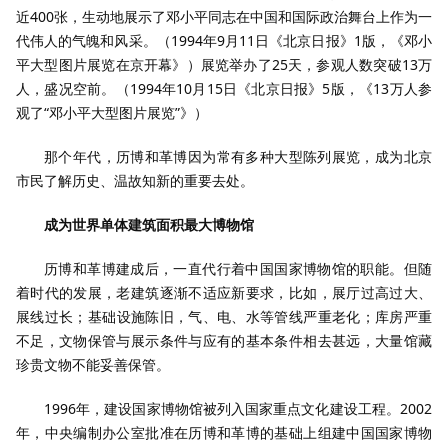
近400张，生动地展示了邓小平同志在中国和国际政治舞台上作为一
代伟人的气魄和风采。（1994年9月11日《北京日报》1版，《邓小
平大型图片展览在京开幕》）展览举办了25天，参观人数突破13万
人，盛况空前。（1994年10月15日《北京日报》5版，《13万人参
观了“邓小平大型图片展览”》）
那个年代，历博和革博因为常有多种大型陈列展览，成为北京
市民了解历史、温故知新的重要去处。
成为世界单体建筑面积最大博物馆
历博和革博建成后，一直代行着中国国家博物馆的职能。但随
着时代的发展，老建筑逐渐不适应新要求，比如，展厅过高过大、
展线过长；基础设施陈旧，气、电、水等管线严重老化；库房严重
不足，文物保管与展示条件与应有的基本条件相去甚远，大量馆藏
珍贵文物不能妥善保管。
1996年，建设国家博物馆被列入国家重点文化建设工程。2002
年，中央编制办公室批准在历博和革博的基础上组建中国国家博物