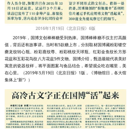
2016年1月19日《北京日报》6版
2019年，国博文创棒棒糖受到热捧。国博棒棒糖不仅主打高颜
值，背后还有故事讲。当时有5款糖上市，分别取材国博藏粉彩镂空
夔龙纹转心瓶、粉彩鹿纹尊、粉彩桃纹天球瓶、红彩金鱼纹长方形
花盆和五彩花鸟纹八方花盆5件文物。国博介绍，甄选最能代表美好
寓意的瓷器纹样，将平面图案与食品结合，希望观众吃在嘴里，美
在心里。（2019年5月19日《北京日报》1版，《博物馆日，各大馆
集体上“新”》）