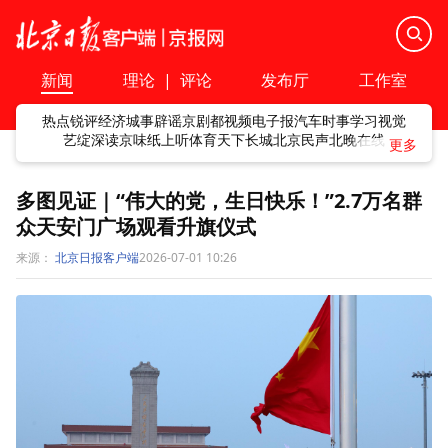
新闻
理论
|
评论
发布厅
工作室
热点
锐评
经济
城事
辟谣
京剧
都视频
电子报
汽车
时事
学习
视觉
艺绽
深读
京味
纸上听
体育
天下
长城
北京民声
北晚在线
多图见证｜“伟大的党，生日快乐！”2.7万名群
众天安门广场观看升旗仪式
来源：
北京日报客户端
2026-07-01 10:26