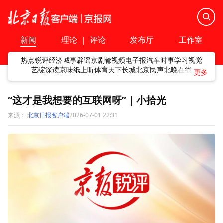
新闻
理论
|
评论
发布厅
工作室
热点
锐评
经济
城事
辟谣
京剧
都视频
电子报
汽车
时事
学习
视觉
艺绽
深读
京味
纸上听
体育
天下
长城
北京民声
北晚在线
“这才是我想要的互联网呀”｜小拾光
来源：
北京日报客户端
2026-07-01 22:31