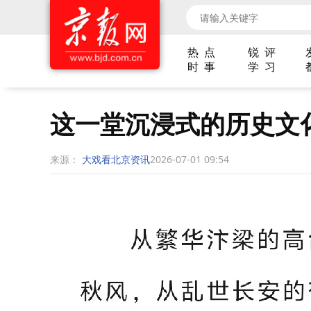
热 点
锐 评
时 事
学 习
这一堂沉浸式的历史文
来源：
大戏看北京资讯
2026-07-01 09:54