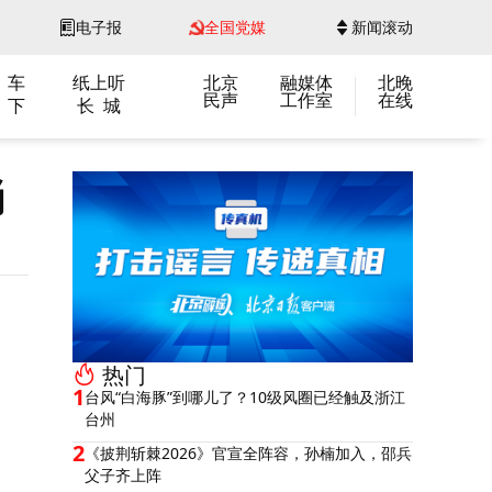
电子报
全国党媒
新闻滚动
 车
纸上听
北京
融媒体
北晚
民声
工作室
在线
 下
长 城
淌
热门
1
台风“白海豚”到哪儿了？10级风圈已经触及浙江
台州
2
《披荆斩棘2026》官宣全阵容，孙楠加入，邵兵
父子齐上阵