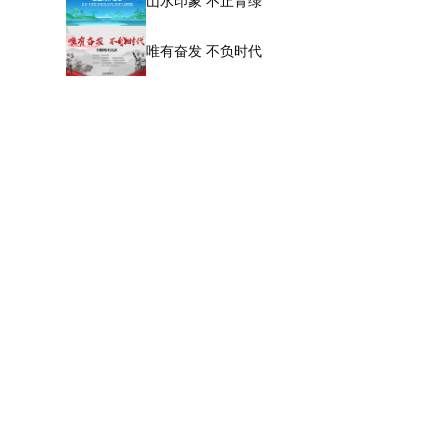
山水印象 不止青绿
唯有奋发 不负时代