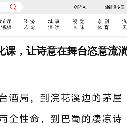
有AI
辟谣专区
发布厅
经 济
城 事
视 觉
京 剧
汽
都视频
艺 绽
深 读
京 味
体 育
天
化课，让诗意在舞台恣意流