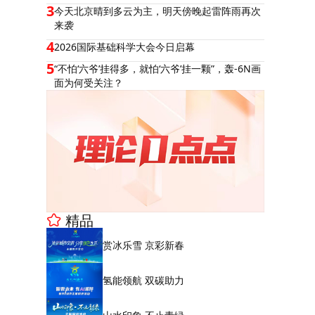
3
今天北京晴到多云为主，明天傍晚起雷阵雨再次
来袭
4
2026国际基础科学大会今日启幕
5
“不怕‘六爷’挂得多，就怕‘六爷’挂一颗”，轰-6N画
面为何受关注？
精品
赏冰乐雪 京彩新春
氢能领航 双碳助力