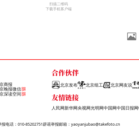
扫描二维码
下载手机客户端
合作伙伴
京商报
北京发布
北京组工
北京网友说
京晚报微信
京深读空间
友情链接
人民网
新华网
央视网
光明网
中国网
中国日报网
话：010-85202751
辟谣举报邮箱：yaoyanjubao@takefoto.cn