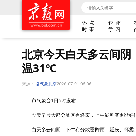
热 点
锐 评
时 事
学 习
北京今天白天多云间阴
温31℃
来源：
@气象北京
2026-07-01 06:06
市气象台1日6时发布：
今天早晨大部分地区有轻雾，上午能见度逐渐好
白天多云间阴，下午有分散雷阵雨，延庆、怀柔