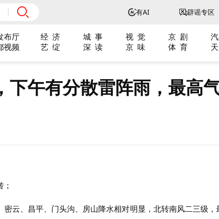
有AI
辟谣专区
发布厅
经 济
城 事
视 觉
京 剧
汽
都视频
艺 绽
深 读
京 味
体 育
天
，下午有分散雷阵雨，最高
转；
、密云、昌平、门头沟、房山降水相对明显，北转南风二三级，