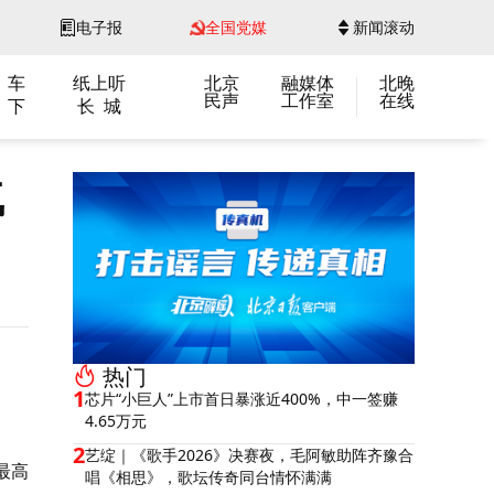
电子报
全国党媒
新闻滚动
 车
纸上听
北京
融媒体
北晚
民声
工作室
在线
 下
长 城
气
热门
1
芯片“小巨人”上市首日暴涨近400%，中一签赚
4.65万元
2
艺绽｜《歌手2026》决赛夜，毛阿敏助阵齐豫合
最高
唱《相思》，歌坛传奇同台情怀满满