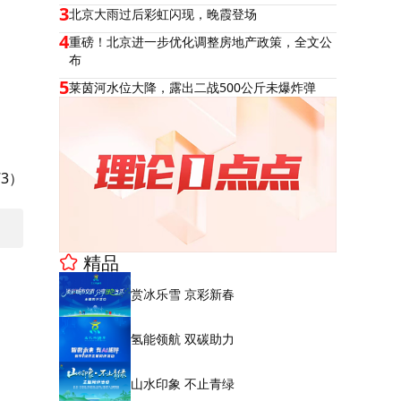
3
北京大雨过后彩虹闪现，晚霞登场
4
重磅！北京进一步优化调整房地产政策，全文公
布
5
莱茵河水位大降，露出二战500公斤未爆炸弹
3）
精品
赏冰乐雪 京彩新春
氢能领航 双碳助力
山水印象 不止青绿