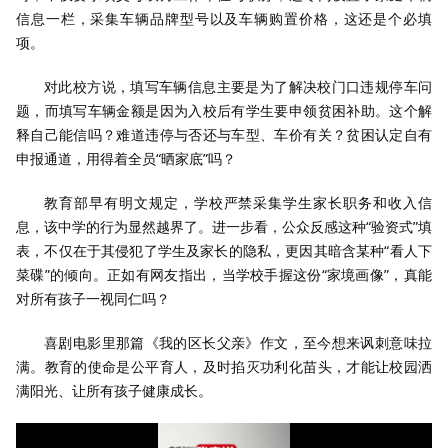
信息一栏，采集车辆品牌型号以及车辆购置价格，这还是个必填
项。
对此校方说，填写车辆信息主要是为了解决校门口违规停车问
题，而填写车辆金额是因为入校后有学生要申领贫困补助。这个解
释自己能信吗？难道违停与否还与车型、车价有关？贫困认定自有
申报通道，用得着全员“晒家底”吗？
教育部早有明文规定，学校严禁采集学生家长职务和收入信
息，该中学的行为显然越界了。进一步看，公众反感这种“验资式”填
表，不仅在于其侵犯了学生及家长的隐私，更因其暗含某种“看人下
菜碟”的倾向。正如有网友指出，当学校手握这份“家境画像”，真能
对所有孩子一视同仁吗？
喜剧电影里那篇《我的区长父亲》作文，至今想来讽刺意味拉
满。教育的使命是公平育人，及时掐灭功利化苗头，才能让校园洒
满阳光、让所有孩子健康成长。