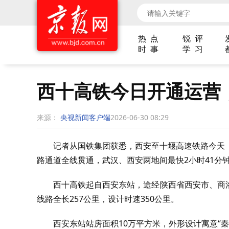
热 点
锐 评
时 事
学 习
西十高铁今日开通运营，
来源：
央视新闻客户端
2026-06-30 08:29
记者从国铁集团获悉，西安至十堰高速铁路今天
路通道全线贯通，武汉、西安两地间最快2小时41分
西十高铁起自西安东站，途经陕西省西安市、商
线路全长257公里，设计时速350公里。
西安东站站房面积10万平方米，外形设计寓意“