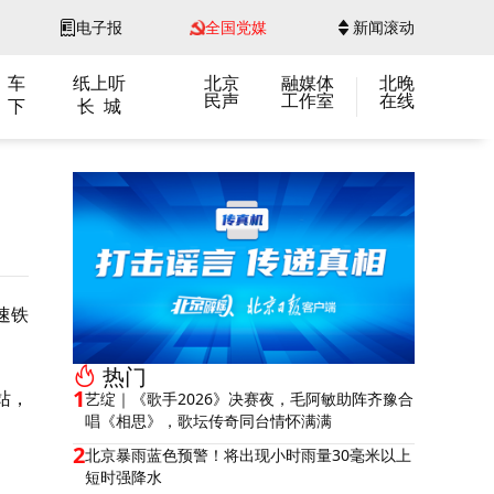
电子报
全国党媒
新闻滚动
 车
纸上听
北京
融媒体
北晚
民声
工作室
在线
 下
长 城
速铁
热门
1
站，
艺绽｜《歌手2026》决赛夜，毛阿敏助阵齐豫合
唱《相思》，歌坛传奇同台情怀满满
2
北京暴雨蓝色预警！将出现小时雨量30毫米以上
短时强降水