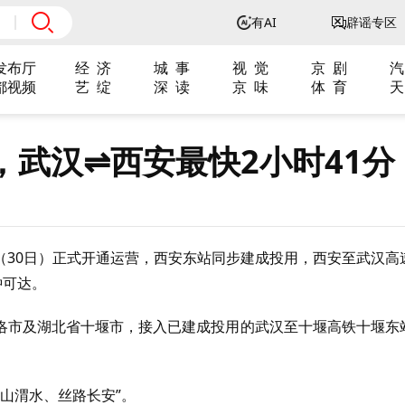
有AI
辟谣专区
发布厅
经 济
城 事
视 觉
京 剧
汽
都视频
艺 绽
深 读
京 味
体 育
天
武汉⇌西安最快2小时41分
（30日）正式开通运营，西安东站同步建成投用，西安至武汉高
钟可达。
洛市及湖北省十堰市，接入已建成投用的武汉至十堰高铁十堰东
秦山渭水、丝路长安”。