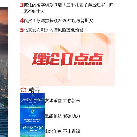
3
英雄的名字镌刻满墙！三千扎西子弟当红军，归
来不到十人
4
祝贺！苏炜杰获颁2026年度考普斯奖
5
北京发布积水内涝风险蓝色预警
精品
赏冰乐雪 京彩新春
氢能领航 双碳助力
山水印象 不止青绿