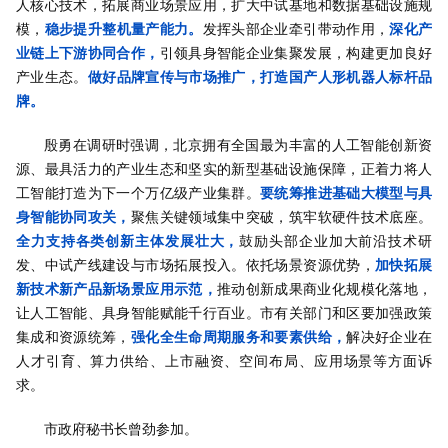
人核心技术，拓展商业场景应用，扩大中试基地和数据基础设施规
模，
稳步提升整机量产能力。
发挥头部企业牵引带动作用，
深化产
业链上下游协同合作，
引领具身智能企业集聚发展，构建更加良好
产业生态。
做好品牌宣传与市场推广，打造国产人形机器人标杆品
牌。
殷勇在调研时强调，北京拥有全国最为丰富的人工智能创新资
源、最具活力的产业生态和坚实的新型基础设施保障，正着力将人
工智能打造为下一个万亿级产业集群。
要统筹推进基础大模型与具
身智能协同攻关，
聚焦关键领域集中突破，筑牢软硬件技术底座。
全力支持各类创新主体发展壮大，
鼓励头部企业加大前沿技术研
发、中试产线建设与市场拓展投入。依托场景资源优势，
加快拓展
新技术新产品新场景应用示范，
推动创新成果商业化规模化落地，
让人工智能、具身智能赋能千行百业。市有关部门和区要加强政策
集成和资源统筹，
强化全生命周期服务和要素供给，
解决好企业在
人才引育、算力供给、上市融资、空间布局、应用场景等方面诉
求。
市政府秘书长曾劲参加。