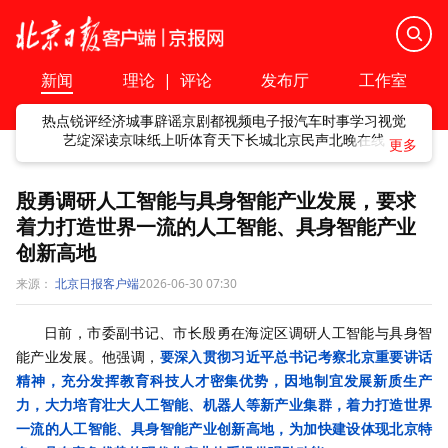
新闻
理论
|
评论
发布厅
工作室
热点
锐评
经济
城事
辟谣
京剧
都视频
电子报
汽车
时事
学习
视觉
艺绽
深读
京味
纸上听
体育
天下
长城
北京民声
北晚在线
殷勇调研人工智能与具身智能产业发展，要求
着力打造世界一流的人工智能、具身智能产业
创新高地
来源：
北京日报客户端
2026-06-30 07:30
日前，市委副书记、市长殷勇在海淀区调研人工智能与具身智
能产业发展。他强调，
要深入贯彻习近平总书记考察北京重要讲话
精神，充分发挥教育科技人才密集优势，因地制宜发展新质生产
力，大力培育壮大人工智能、机器人等新产业集群，着力打造世界
一流的人工智能、具身智能产业创新高地，为加快建设体现北京特