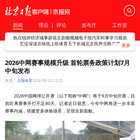
新闻
理论
|
评论
发布厅
工作室
热点
锐评
经济
城事
辟谣
京剧
都视频
电子报
汽车
时事
学习
视觉
艺绽
深读
京味
纸上听
体育
天下
长城
北京民声
北晚在线
2026中网赛事规模升级 首轮票务政策计划7月
中旬发布
来源：
京报体育
2026-06-29 22:25
2026中国网球公开赛（以下简称“中网”）将于9月中旬开赛，目
前距离赛事开打不足80天。记者近日获悉，今年中网将进一步丰富
赛事内涵，搭建更多体验场景，呈现全新面貌。