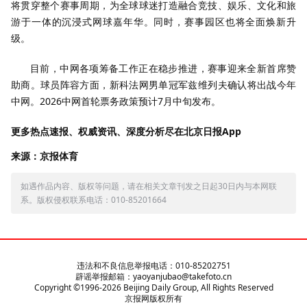
将贯穿整个赛事周期，为全球球迷打造融合竞技、娱乐、文化和旅
游于一体的沉浸式网球嘉年华。同时，赛事园区也将全面焕新升
级。
目前，中网各项筹备工作正在稳步推进，赛事迎来全新首席赞
助商。球员阵容方面，新科法网男单冠军兹维列夫确认将出战今年
中网。2026中网首轮票务政策预计7月中旬发布。
更多热点速报、权威资讯、深度分析尽在北京日报App
来源：京报体育
如遇作品内容、版权等问题，请在相关文章刊发之日起30日内与本网联
系。版权侵权联系电话：010-85201664
违法和不良信息举报电话：010-85202751
辟谣举报邮箱：yaoyanjubao@takefoto.cn
Copyright ©1996-
2026
Beijing Daily Group, All Rights Reserved
京报网版权所有